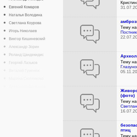
Кристин
Евгений Комаров
31.07.2
Наталья Володина
амброз
Светлана Коурова
Тему на
Игорь Николаев
Постник
22.07.2
Виктор Кишиневский
Александр Зорин
Роланд Цандекидис
Археол
Тему на
Георгий Лазьков
Глазуно
Виталий Гуменюк
05.11.2
Марина Скотникова
Александр Фатерыга
Живоро
(фото)
Тему на
Светлан
16.07.2
безопа
птиц
Тему на