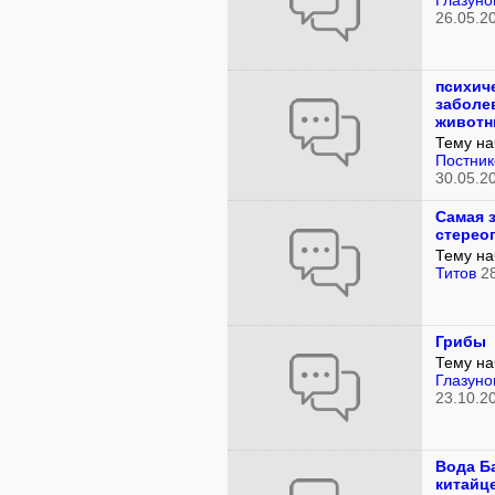
Глазуно
26.05.2
психич
заболе
животн
Тему на
Постник
30.05.2
Самая 
стерео
Тему на
Титов
2
Грибы
Тему на
Глазуно
23.10.2
Вода Б
китайц