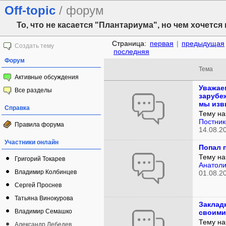
Off-topic
/ форум
То, что не касается "Плантариума", но чем хочется
Страница:
первая
|
предыдущая
Создать тему
последняя
Форум
Тема
Активные обсуждения
Уважае
Все разделы
зарубе
мы изв
Справка
Тему на
Постник
Правила форума
14.08.2
Участники онлайн
Попал 
Тему на
Григорий Токарев
Анатоли
Владимир Колбинцев
01.08.2
Сергей Проснев
Татьяна Винокурова
Закладк
Владимир Семашко
своими
Тему на
Александр Лебедев