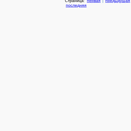
Страница:
первая
|
предыдущая
последняя