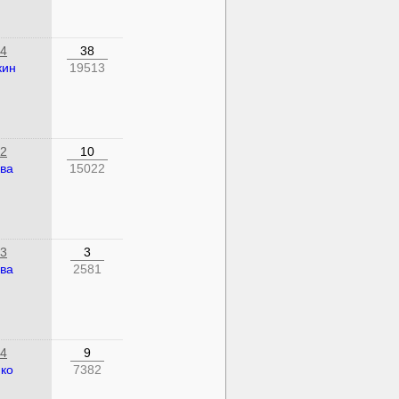
34
38
кин
19513
52
10
ва
15022
43
3
ва
2581
14
9
ко
7382