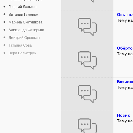
Георгий Лазьков
Ось ко
Виталий Гуменюк
Тему на
Марина Скотникова
Александр Фатерыга
Дмитрий Орешкин
Татьяна Сова
Обёрто
Вера Волкотруб
Тему на
Базион
Тему на
Носик
Тему на