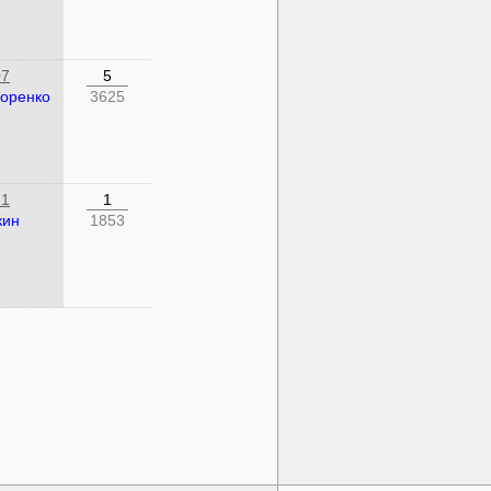
07
5
горенко
3625
21
1
кин
1853