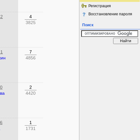
Регистрация
Восстановление пароля
32
4
3825
Поиск
51
7
кин
4856
10
2
ва
4420
06
1
а
1731