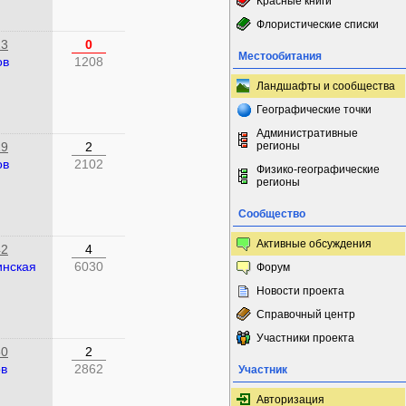
Красные книги
Флористические списки
23
0
Местообитания
ов
1208
Ландшафты и сообщества
Географические точки
Административные
19
2
регионы
ов
2102
Физико-географические
регионы
Сообщество
Активные обсуждения
42
4
инская
6030
Форум
Новости проекта
Справочный центр
Участники проекта
50
2
ов
2862
Участник
Авторизация