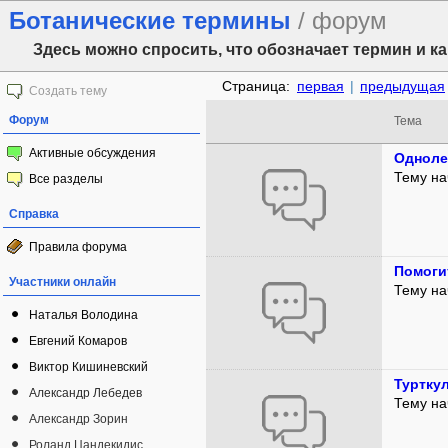
Ботанические термины
/ форум
Здесь можно спросить, что обозначает термин и к
Страница:
первая
|
предыдущая
Создать тему
Форум
Тема
Активные обсуждения
Одноле
Тему на
Все разделы
Справка
Правила форума
Помоги
Участники онлайн
Тему на
Наталья Володина
Евгений Комаров
Виктор Кишиневский
Туртку
Александр Лебедев
Тему на
Александр Зорин
Роланд Цандекидис