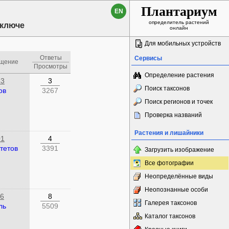
Плантариум
EN
определитель растений
 ключе
онлайн
Для мобильных устройств
Ответы
Сервисы
бщение
Просмотры
Определение растения
43
3
Поиск таксонов
ов
3267
Поиск регионов и точек
Проверка названий
Растения и лишайники
01
4
тетов
3391
Загрузить изображение
Все фотографии
Неопределённые виды
Неопознанные особи
36
8
Галерея таксонов
ль
5509
Каталог таксонов