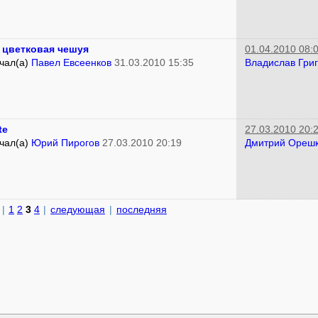
 цветковая чешуя
01.04.2010 08:
чал(а)
Павел Евсеенков
31.03.2010 15:35
Владислав Гри
te
27.03.2010 20:
чал(а)
Юрий Пирогов
27.03.2010 20:19
Дмитрий Ореш
|
1
2
3
4
|
следующая
|
последняя