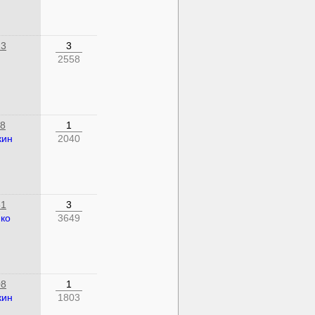
13
3
2558
18
1
кин
2040
51
3
ко
3649
08
1
кин
1803