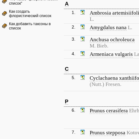
A
список"
Как создать
1.
Ambrosia artemisiifol
флористический список
L.
Как добавить таксоны в
2.
Amygdalus nana
L.
список
3.
Anchusa ochroleuca
M. Bieb.
4.
Armeniaca vulgaris
L
C
5.
Cyclachaena xanthiifo
(Nutt.) Fresen.
P
6.
Prunus cerasifera
Ehrh
7.
Prunus stepposa
Koto