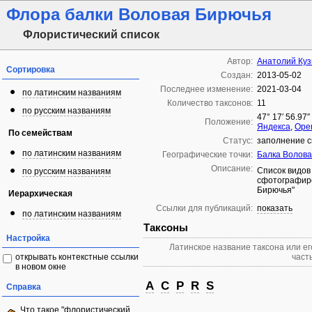
Флора балки Воловая Бирючья
Флористический список
Автор:
Анатолий Ку
Сортировка
Создан:
2013-05-02
Последнее изменение:
2021-03-04
по латинским названиям
Количество таксонов:
11
по русским названиям
47° 17′ 56.97″
Положение:
Яндекса
,
Ope
По семействам
Статус:
заполнение с
по латинским названиям
Географические точки:
Балка Волов
Описание:
Список видов
по русским названиям
сфотографиро
Бирючья"
Иерархическая
Ссылки для публикаций:
показать
по латинским названиям
Таксоны
Настройка
Латинское название таксона или ег
открывать контекстные ссылки
часть
в новом окне
A
C
P
R
S
Справка
Что такое "флористический