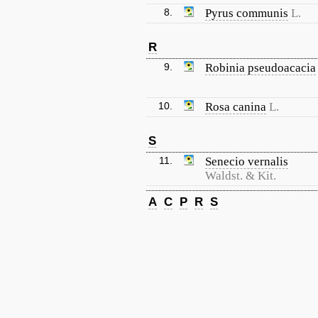
8.
Pyrus communis
L.
R
9.
Robinia pseudoacacia
10.
Rosa canina
L.
S
11.
Senecio vernalis
Waldst. & Kit.
A
C
P
R
S