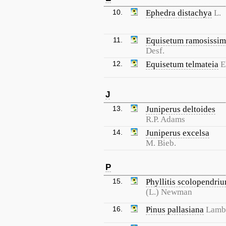
10.
Ephedra distachya
L.
11.
Equisetum ramosissi
Desf.
12.
Equisetum telmateia
E
J
13.
Juniperus deltoides
R.P. Adams
14.
Juniperus excelsa
M. Bieb.
P
15.
Phyllitis scolopendri
(L.) Newman
16.
Pinus pallasiana
Lamb