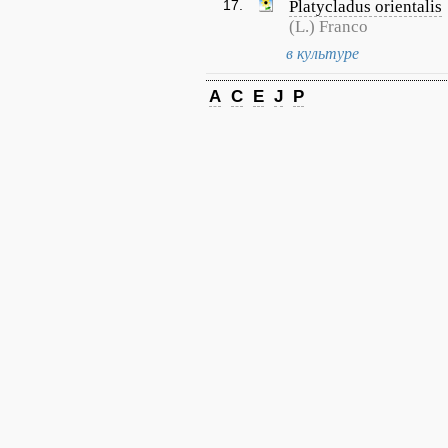
17.
Platycladus orientalis
(L.) Franco
в культуре
A
C
E
J
P