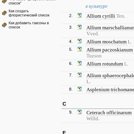
список"
в культуре
Как создать
флористический список
2.
Allium cyrilli
Ten.
Как добавить таксоны в
3.
Allium marschallianu
список
Vved.
4.
Allium moschatum
L.
5.
Allium paczoskianum
Tuzson
6.
Allium rotundum
L.
7.
Allium sphaerocephal
L.
8.
Asplenium trichoman
C
9.
Ceterach officinarum
Willd.
E