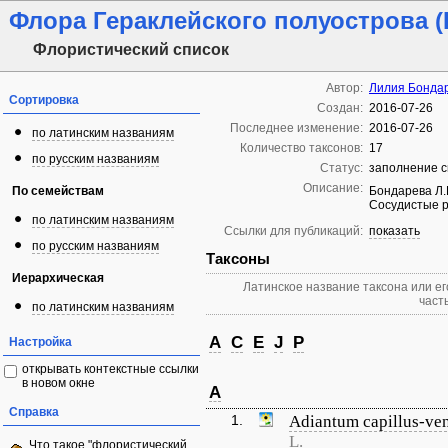
Флора Гераклейского полуострова 
Флористический список
Автор:
Лилия Бонда
Сортировка
Создан:
2016-07-26
Последнее изменение:
2016-07-26
по латинским названиям
Количество таксонов:
17
по русским названиям
Статус:
заполнение с
Описание:
По семействам
Бондарева Л.
Сосудистые р
по латинским названиям
Ссылки для публикаций:
показать
по русским названиям
Таксоны
Иерархическая
Латинское название таксона или ег
часть
по латинским названиям
A
C
E
J
P
Настройка
открывать контекстные ссылки
в новом окне
A
Справка
1.
Adiantum capillus-ven
L.
Что такое "флористический