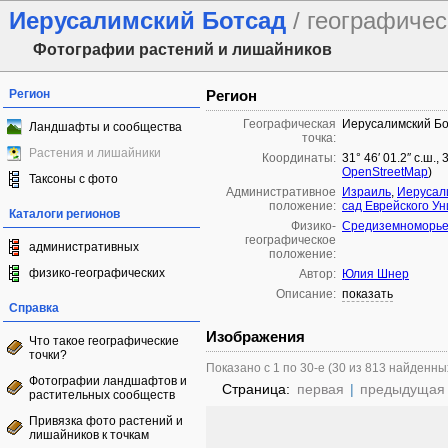
Иерусалимский Ботсад
/ географичес
Фотографии растений и лишайников
Регион
Регион
Географическая
Иерусалимский Б
Ландшафты и сообщества
точка:
Растения и лишайники
Координаты:
31° 46′ 01.2″ с.ш.,
OpenStreetMap
)
Таксоны с фото
Административное
Израиль
,
Иерусали
положение:
сад Еврейского У
Каталоги регионов
Физико-
Средиземноморье 
географическое
административных
положение:
физико-географических
Автор:
Юлия Шнер
Описание:
показать
Справка
Изображения
Что такое географические
точки?
Показано с 1 по 30-е (30 из 813 найденны
Фотографии ландшафтов и
Страница:
первая
|
предыдущая
растительных сообществ
Привязка фото растений и
лишайников к точкам