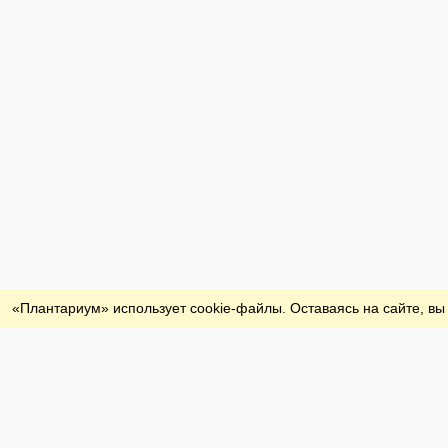
Обратная связь
«Плантариум» использует cookie-файлы. Оставаясь на сайте, вы