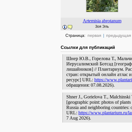
Artemisia
abrotanum
Зоя Эль
Страница:
первая
|
предыдущая
Ссылки для публикаций
Шнер Ю.В., Горелова Т., Мальчи
Иерусалимский Ботсад [географ
лишайников] // Плантариум. Ра
стран: открытый онлайн атлас 
ресурс] URL:
https://www.plantar
обращения: 07.08.2026).
Shner J., Gorielova T., Malchins
[geographic point: photos of plants 
Russia and neighboring countries: o
URL:
https://www.plantarium.ru/l
7 Aug 2026).