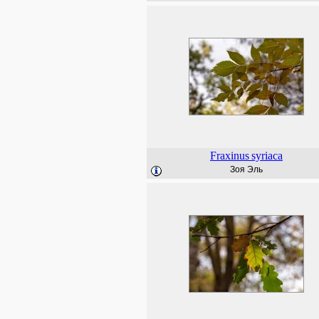
Fraxinus
syriaca
Зоя Эль