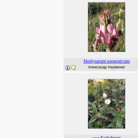
Hedysarum
songoricum
Александр Науменко
Epilobium