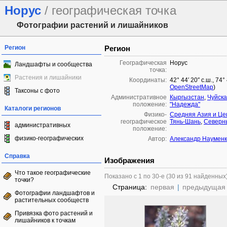
Норус
/ географическая точка
Фотографии растений и лишайников
Регион
Регион
Географическая
Норус
Ландшафты и сообщества
точка:
Растения и лишайники
Координаты:
42° 44′ 20″ с.ш., 74
OpenStreetMap
)
Таксоны с фото
Административное
Кыргызстан
,
Чуйска
положение:
"Надежда"
Каталоги регионов
Физико-
Средняя Азия и Це
географическое
Тянь-Шань
,
Северн
административных
положение:
физико-географических
Автор:
Александр Наумен
Справка
Изображения
Что такое географические
Показано с 1 по 30-е (30 из 91 найденных
точки?
Страница:
первая
|
предыдущая
Фотографии ландшафтов и
растительных сообществ
Привязка фото растений и
лишайников к точкам