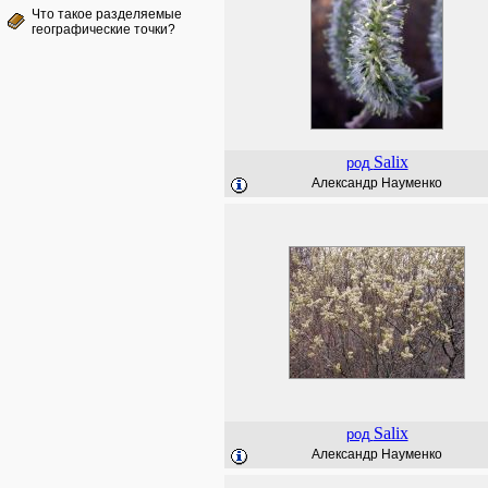
Что такое разделяемые
географические точки?
Salix
род
Александр Науменко
Salix
род
Александр Науменко