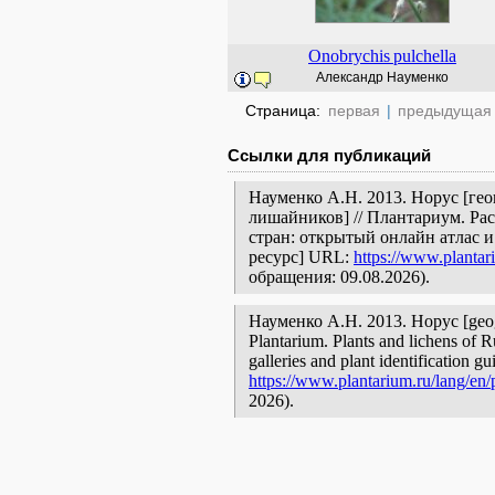
Onobrychis
pulchella
Александр Науменко
Страница:
первая
|
предыдущая
Ссылки для публикаций
Науменко А.Н. 2013. Норус [гео
лишайников] // Плантариум. Ра
стран: открытый онлайн атлас 
ресурс] URL:
https://www.plantar
обращения: 09.08.2026).
Науменко А.Н. 2013. Норус [geograp
Plantarium. Plants and lichens of R
galleries and plant identification g
https://www.plantarium.ru/lang/en/
2026).