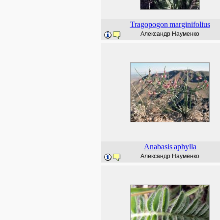
Tragopogon
marginifolius
Александр Науменко
Anabasis
aphylla
Александр Науменко