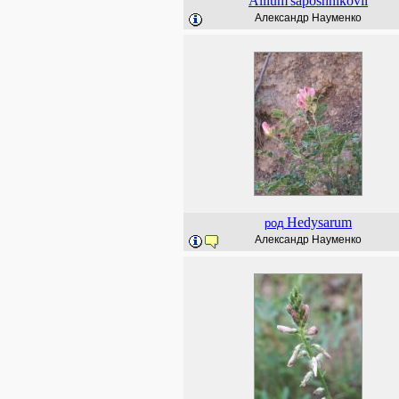
Allium
saposhnikovii
Александр Науменко
Hedysarum
род
Александр Науменко