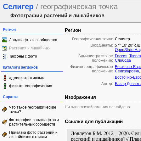
Селигер
/ географическая точка
Фотографии растений и лишайников
Регион
Регион
Географическая точка:
Селигер
Ландшафты и сообщества
Координаты:
57° 10′ 20″ с.ш
Растения и лишайники
OpenStreetMa
Административное
Россия
,
Тверс
Таксоны с фото
положение:
Слобода
Физико-географическое
Восточно-Евр
Каталоги регионов
положение:
Селижаровка
,
Восточно-Евр
административных
Автор:
Базар Довлет
физико-географических
Изображения
Справка
Ни одного изображения не найдено.
Что такое географические
точки?
Фотографии ландшафтов и
Ссылки для публикаций
растительных сообществ
Привязка фото растений и
Довлетов Б.М. 2012—2020. Сели
лишайников к точкам
растений и лишайников] // Пла