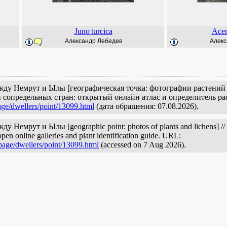
Juno
turcica
Ace
Александр Лебедев
Алекс
жду Немрут и Ылы [географическая точка: фотографии растений 
 сопредельных стран: открытый онлайн атлас и определитель ра
age/dwellers/point/13099.html
(дата обращения: 07.08.2026).
Немрут и Ылы [geographic point: photos of plants and lichens] // Pl
pen online galleries and plant identification guide. URL:
page/dwellers/point/13099.html
(accessed on 7 Aug 2026).