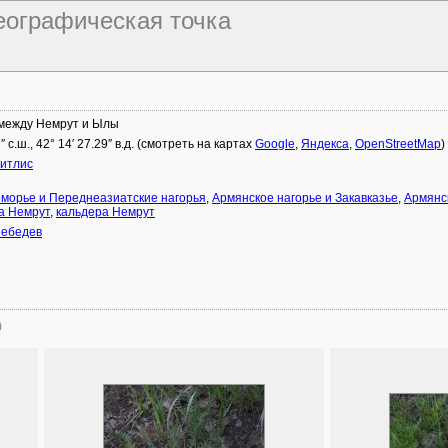
географическая точка
между Немрут и Ылы
″ с.ш., 42° 14′ 27.29″ в.д. (смотреть на картах
Google
,
Яндекса
,
OpenStreetMap
)
Битлис
морье и Переднеазиатские нагорья
,
Армянское нагорье и Закавказье
,
Армянс
а Немрут
,
кальдера Немрут
Лебедев
)