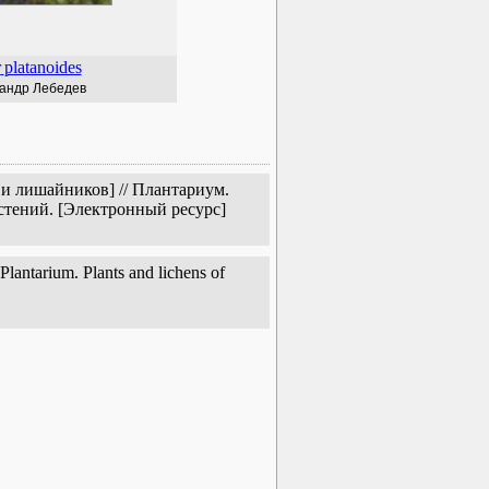
r
platanoides
андр Лебедев
и лишайников] // Плантариум.
стений. [Электронный ресурс]
antarium. Plants and lichens of