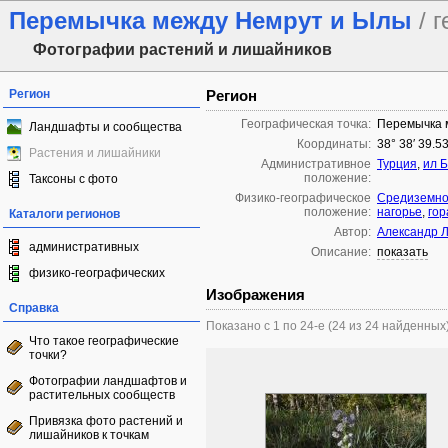
Перемычка между Немрут и Ылы
/ 
Фотографии растений и лишайников
Регион
Регион
Географическая точка:
Перемычка 
Ландшафты и сообщества
Координаты:
38° 38′ 39.53
Растения и лишайники
Административное
Турция
,
ил 
положение:
Таксоны с фото
Физико-географическое
Средиземно
положение:
нагорье
,
гор
Каталоги регионов
Автор:
Александр 
административных
Описание:
показать
физико-географических
Изображения
Справка
Показано с 1 по 24-е (24 из 24 найденных
Что такое географические
точки?
Фотографии ландшафтов и
растительных сообществ
Привязка фото растений и
лишайников к точкам