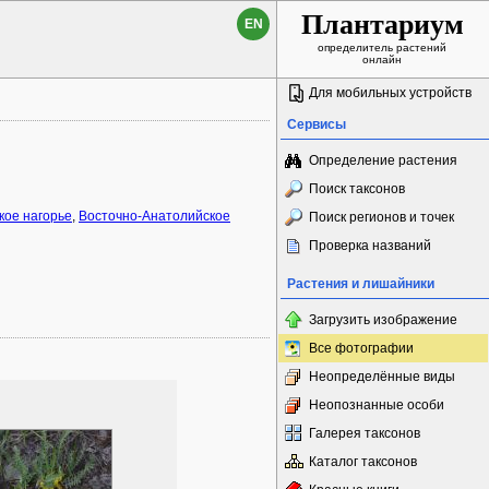
Плантариум
EN
определитель растений
онлайн
Для мобильных устройств
Сервисы
Определение растения
Поиск таксонов
кое нагорье
,
Восточно-Анатолийское
Поиск регионов и точек
Проверка названий
Растения и лишайники
Загрузить изображение
Все фотографии
Неопределённые виды
Неопознанные особи
Галерея таксонов
Каталог таксонов