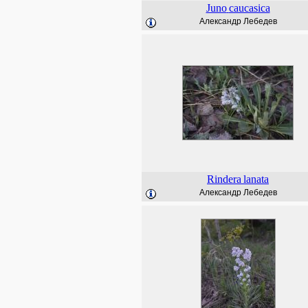
Juno
caucasica
Александр Лебедев
Rindera
lanata
Александр Лебедев