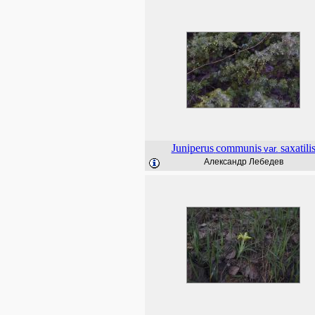
Juniperus
communis
saxatili
var.
Александр Лебедев