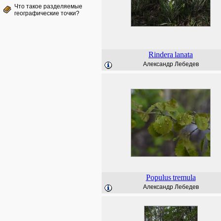
Что такое разделяемые
географические точки?
Rindera
lanata
Александр Лебедев
Populus
tremula
Александр Лебедев