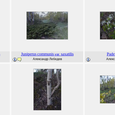
s
Juniperus
communis
saxatilis
Pade
var.
Александр Лебедев
Алекс