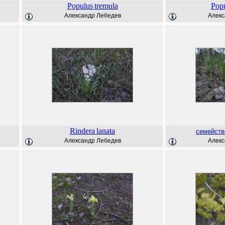
Populus
tremula
Pop
Александр Лебедев
Алекс
Rindera
lanata
семейств
Александр Лебедев
Алекс