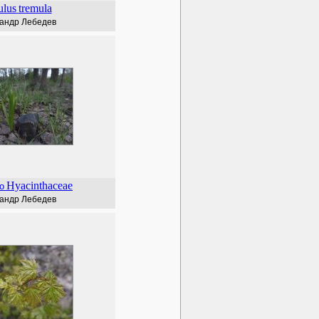
ulus
tremula
андр Лебедев
Hyacinthaceae
о
андр Лебедев