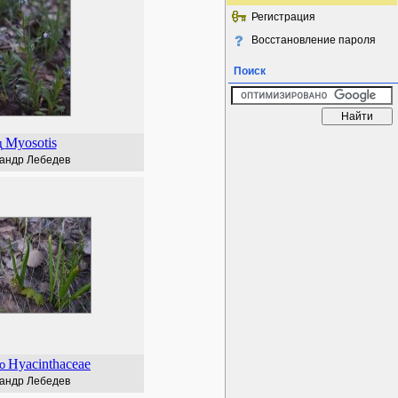
Регистрация
Восстановление пароля
Поиск
Myosotis
д
андр Лебедев
Hyacinthaceae
о
андр Лебедев