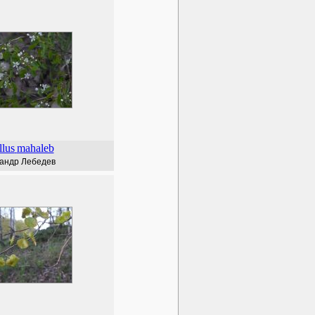
llus
mahaleb
андр Лебедев