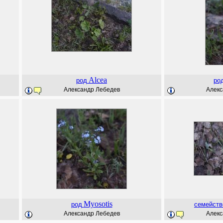
Alcea
род
ро
Александр Лебедев
Алекс
Myosotis
род
семейств
Александр Лебедев
Алекс