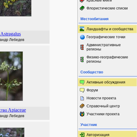
Красные книги
Флористические списки
Местообитания
Ландшафты и сообщества
Astragalus
Географические точки
андр Лебедев
Административные
регионы
Физико-географические
регионы
Сообщество
Активные обсуждения
Форум
Новости проекта
Справочный центр
Apiaceae
ство
Участники проекта
андр Лебедев
Участник
Авторизация