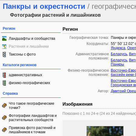
Панкры и окрестности
/ географичес
Фотографии растений и лишайников
Регион
Регион
Географическая точка:
Панкры и окр
Ландшафты и сообщества
Координаты:
55° 50′ 12.02″ 
Растения и лишайники
Яндекса
,
Open
Административное
Беларусь
,
Вит
Таксоны с фото
положение:
Беларусь
,
Вит
Панкры
Каталоги регионов
Физико-географическое
Восточно-Евр
положение:
бассейн реки
административных
Восточно-Евр
физико-географических
Городокская 
Автор:
Дмитрий Оре
Справка
Что такое географические
Изображения
точки?
Показано с 1 по 24-е (24 из 24 найденных
Фотографии ландшафтов и
растительных сообществ
Привязка фото растений и
лишайников к точкам