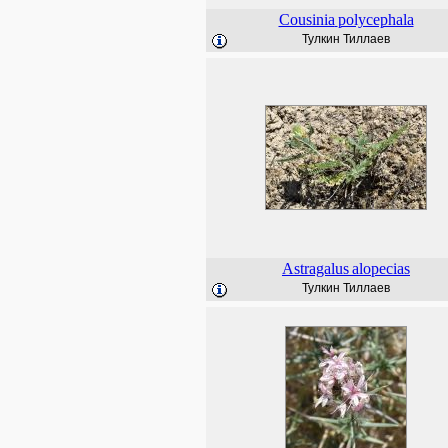
Cousinia
polycephala
Тулкин Тиллаев
Astragalus
alopecias
Тулкин Тиллаев