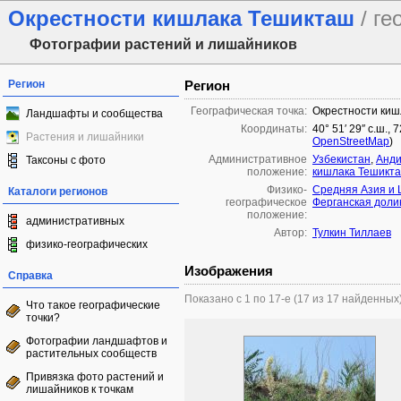
Окрестности кишлака Тешикташ
/ г
Фотографии растений и лишайников
Регион
Регион
Географическая точка:
Окрестности ки
Ландшафты и сообщества
Координаты:
40° 51′ 29″ с.ш., 
Растения и лишайники
OpenStreetMap
)
Административное
Узбекистан
,
Анди
Таксоны с фото
положение:
кишлака Тешикт
Физико-
Средняя Азия и 
Каталоги регионов
географическое
Ферганская доли
положение:
административных
Автор:
Тулкин Тиллаев
физико-географических
Изображения
Справка
Показано с 1 по 17-е (17 из 17 найденных
Что такое географические
точки?
Фотографии ландшафтов и
растительных сообществ
Привязка фото растений и
лишайников к точкам