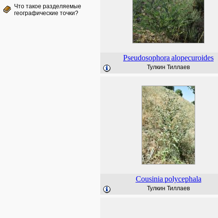
Что такое разделяемые
географические точки?
Pseudosophora
alopecuroides
Тулкин Тиллаев
Cousinia
polycephala
Тулкин Тиллаев