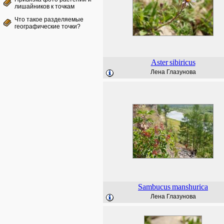
лишайников к точкам
Что такое разделяемые
географические точки?
Aster
sibiricus
Лена Глазунова
Sambucus
manshurica
Лена Глазунова