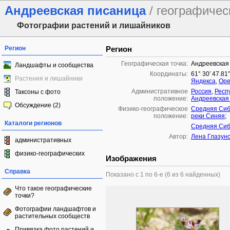
Андреевская писаница
/ географичес
Фотографии растений и лишайников
Регион
Регион
Географическая точка:
Андреевская
Ландшафты и сообщества
Координаты:
61° 30′ 47.81
Растения и лишайники
Яндекса
,
Ope
Административное
Россия
,
Респ
Таксоны с фото
положение:
Андреевская
Обсуждение (2)
Физико-географическое
Средняя Си
положение:
реки Синяя
;
Каталоги регионов
Средняя Си
Автор:
Лена Глазун
административных
физико-географических
Изображения
Справка
Показано с 1 по 6-е (6 из 6 найденных)
Что такое географические
точки?
Фотографии ландшафтов и
растительных сообществ
Привязка фото растений и