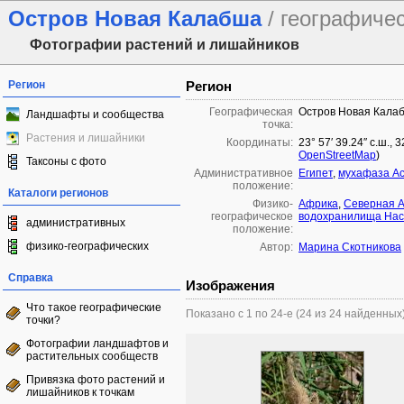
Остров Новая Калабша
/ географиче
Фотографии растений и лишайников
Регион
Регион
Географическая
Остров Новая Кала
Ландшафты и сообщества
точка:
Растения и лишайники
Координаты:
23° 57′ 39.24″ с.ш., 
OpenStreetMap
)
Таксоны с фото
Административное
Египет
,
мухафаза А
положение:
Каталоги регионов
Физико-
Африка
,
Северная 
географическое
водохранилища На
административных
положение:
физико-географических
Автор:
Марина Скотникова
Справка
Изображения
Что такое географические
Показано с 1 по 24-е (24 из 24 найденных
точки?
Фотографии ландшафтов и
растительных сообществ
Привязка фото растений и
лишайников к точкам