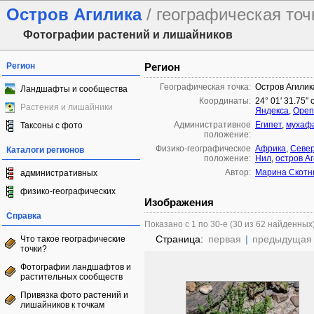
Остров Агилика
/ географическая точ
Фотографии растений и лишайников
Регион
Регион
Географическая точка:
Остров Агилик
Ландшафты и сообщества
Координаты:
24° 01′ 31.75″ 
Растения и лишайники
Яндекса
,
Open
Административное
Египет
,
мухаф
Таксоны с фото
положение:
Физико-географическое
Африка
,
Севе
Каталоги регионов
положение:
Нил
,
остров Аг
Автор:
Марина Скотн
административных
физико-географических
Изображения
Справка
Показано с 1 по 30-е (30 из 62 найденных
Страница:
первая
|
предыдущая
Что такое географические
точки?
Фотографии ландшафтов и
растительных сообществ
Привязка фото растений и
лишайников к точкам