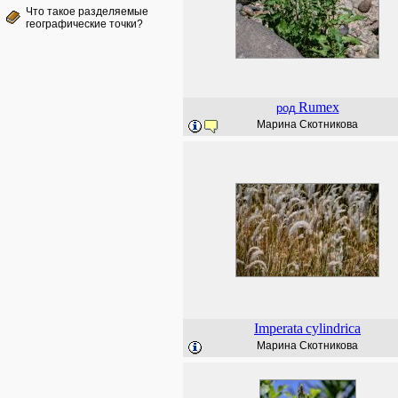
Что такое разделяемые
географические точки?
Rumex
род
Марина Скотникова
Imperata
cylindrica
Марина Скотникова