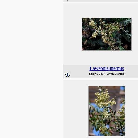
Lawsonia
inermis
Марина Скотникова