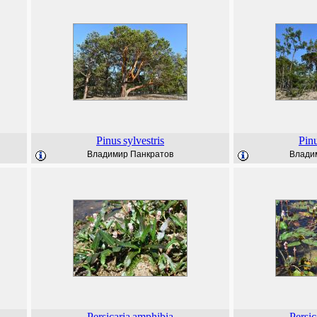
Pinus
sylvestris
Pin
Владимир Панкратов
Влади
Persicaria
amphibia
Persic