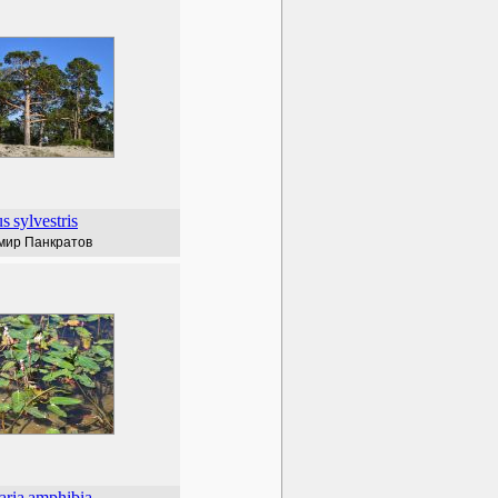
us
sylvestris
мир Панкратов
aria
amphibia