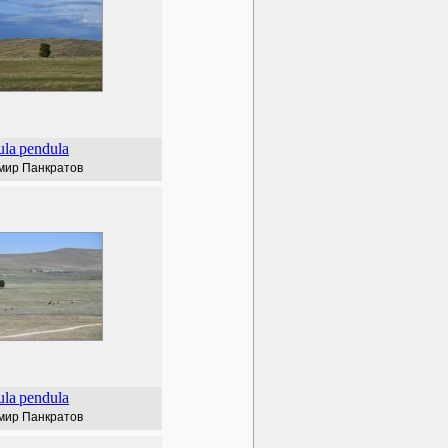
ula
pendula
мир Панкратов
ula
pendula
мир Панкратов