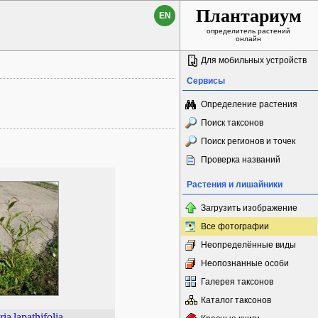
Плантариум
EN
определитель растений
онлайн
Для мобильных устройств
Сервисы
Определение растения
Поиск таксонов
Поиск регионов и точек
Проверка названий
Растения и лишайники
Загрузить изображение
Все фотографии
Неопределённые виды
Неопознанные особи
Галерея таксонов
Каталог таксонов
ria
lapathifolia