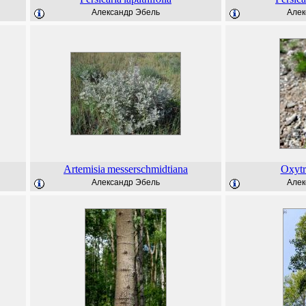
Александр Эбель
Алек
Artemisia
messerschmidtiana
Oxytr
Александр Эбель
Алек