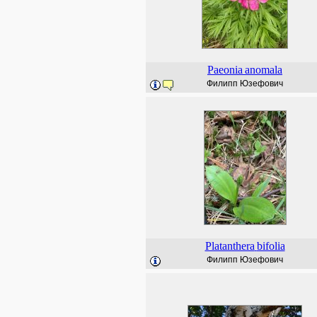
Paeonia
anomala
Филипп Юзефович
Platanthera
bifolia
Филипп Юзефович