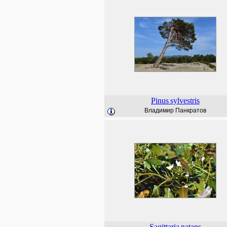
Pinus
sylvestris
Владимир Панкратов
Sagittaria
natans