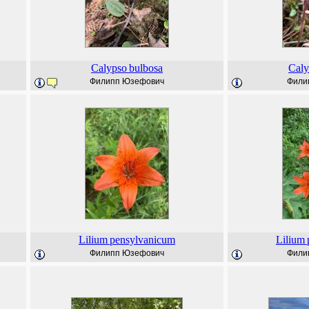
Calypso
bulbosa
Caly
Филипп Юзефович
Фили
Lilium
pensylvanicum
Lilium
Филипп Юзефович
Фили