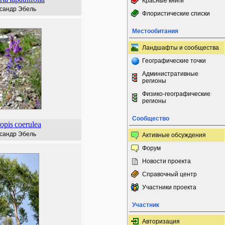
Красные книги
сандр Эбель
Флористические списки
Местообитания
Ландшафты и сообщества
Географические точки
Административные
регионы
Физико-географические
регионы
Сообщество
opis
coerulea
сандр Эбель
Активные обсуждения
Форум
Новости проекта
Справочный центр
Участники проекта
Участник
Авторизация