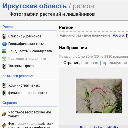
Иркутская область
/ регион
Фотографии растений и лишайников
Регион
Регион
Административное положение:
Россия
,
И
Список субрегионов
Географические точки
Изображения
Ландшафты и сообщества
Показано с 1 по 30-е (30 из 8330 найденн
Растения и лишайники
Страница:
первая
|
предыдущая
Таксоны с фото
Каталоги регионов
административных
физико-географических
Справка
Что такое географические
точки?
Фотографии ландшафтов и
Persicaria
lapathifolia
растительных сообществ