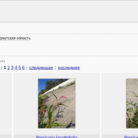
ркутская область
ых)
|
1
2
3
4
5
6
|
следующая
|
последняя
Persicaria
lapathifolia
Persica