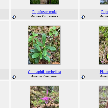
Populus
tremula
Pop
Марина Скотникова
Марин
Chimaphila
umbellata
Plata
Филипп Юзефович
Фили