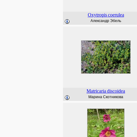
Oxytropis
coerulea
Александр Эбель
Matricaria
discoidea
Марина Скотникова