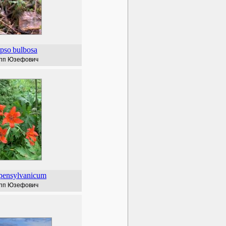
pso
bulbosa
пп Юзефович
pensylvanicum
пп Юзефович