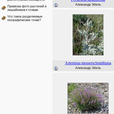
Александр Эбель
Привязка фото растений и
лишайников к точкам
Что такое разделяемые
географические точки?
Artemisia
messerschmidtiana
Александр Эбель