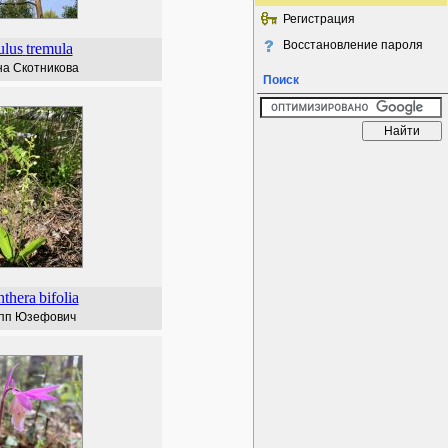
Регистрация
Восстановление пароля
ulus
tremula
а Скотникова
Поиск
nthera
bifolia
пп Юзефович