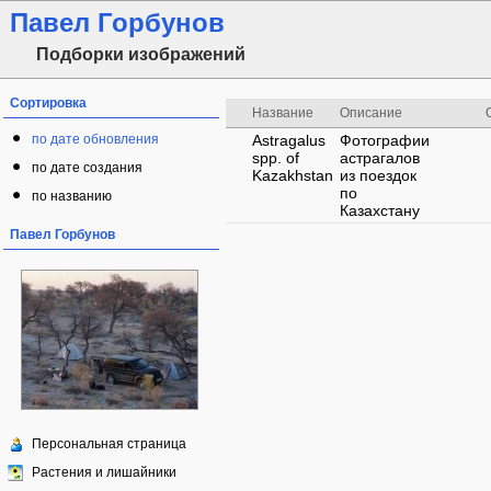
Павел Горбунов
Подборки изображений
Сортировка
Название
Описание
по дате обновления
Astragalus
Фотографии
spp. of
астрагалов
по дате создания
Kazakhstan
из поездок
по
по названию
Казахстану
Павел Горбунов
Персональная страница
Растения и лишайники