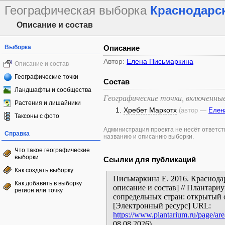
Географическая выборка
Краснодарск
Описание и состав
Выборка
Описание
Автор:
Елена Письмаркина
Описание и состав
Географические точки
Состав
Ландшафты и сообщества
Географические точки, включенны
Растения и лишайники
Хребет Маркотх
(aвтор —
Елен
Таксоны с фото
Администрация проекта не несёт ответств
Справка
названию и описанию выборки.
Что такое географические
выборки
Ссылки для публикаций
Как создать выборку
Письмаркина Е. 2016. Краснода
Как добавить в выборку
описание и состав] // Плантари
регион или точку
сопредельных стран: открытый 
[Электронный ресурс] URL:
https://www.plantarium.ru/page/are
08.08.2026).