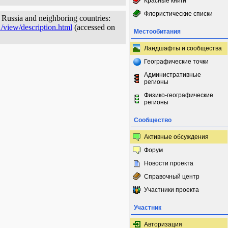
Красные книги
Флористические списки
f Russia and neighboring countries:
1/view/description.html
(accessed on
Местообитания
Ландшафты и сообщества
Географические точки
Административные
регионы
Физико-географические
регионы
Сообщество
Активные обсуждения
Форум
Новости проекта
Справочный центр
Участники проекта
Участник
Авторизация