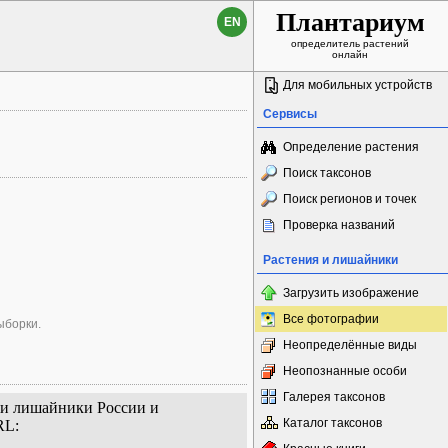
Плантариум
EN
определитель растений
онлайн
Для мобильных устройств
Сервисы
Определение растения
Поиск таксонов
Поиск регионов и точек
Проверка названий
Растения и лишайники
Загрузить изображение
Все фотографии
ыборки.
Неопределённые виды
Неопознанные особи
Галерея таксонов
я и лишайники России и
Каталог таксонов
RL: