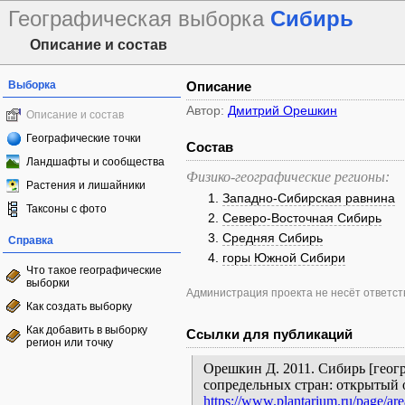
Географическая выборка
Сибирь
Описание и состав
Выборка
Описание
Автор:
Дмитрий Орешкин
Описание и состав
Географические точки
Состав
Ландшафты и сообщества
Физико-географические регионы:
Растения и лишайники
Западно-Сибирская равнина
Таксоны с фото
Северо-Восточная Сибирь
Средняя Сибирь
Справка
горы Южной Сибири
Что такое географические
выборки
Администрация проекта не несёт ответств
Как создать выборку
Как добавить в выборку
Ссылки для публикаций
регион или точку
Орешкин Д. 2011. Сибирь [геогр
сопредельных стран: открытый 
https://www.plantarium.ru/page/are