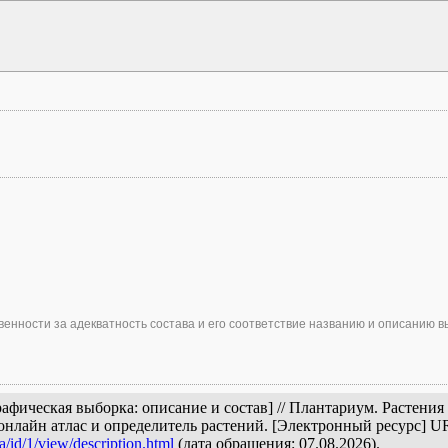
енности за адекватность состава и его соответствие названию и описанию в
афическая выборка: описание и состав] // Плантариум. Растени
онлайн атлас и определитель растений. [Электронный ресурс] U
a/id/1/view/description.html
(дата обращения: 07.08.2026).