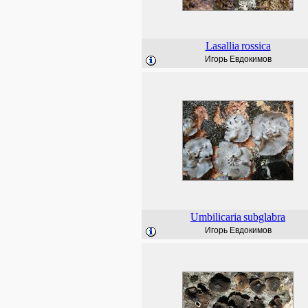
Lasallia
rossica
Игорь Евдокимов
Umbilicaria
subglabra
Игорь Евдокимов