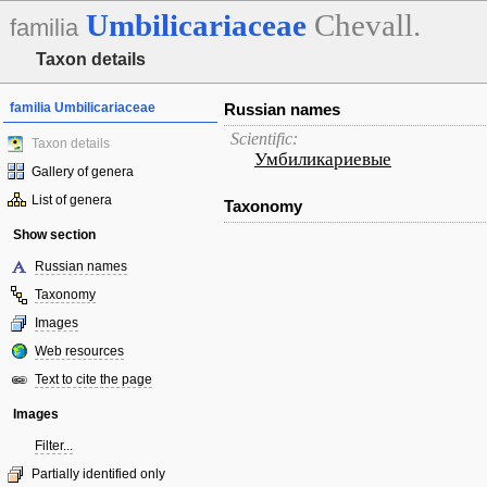
Umbilicariaceae
Chevall.
familia
Taxon details
familia Umbilicariaceae
Russian names
Scientific:
Taxon details
Умбиликариевые
Gallery of genera
List of genera
Taxonomy
Show section
Russian names
Taxonomy
Images
Web resources
Text to cite the page
Images
Filter...
Partially identified only