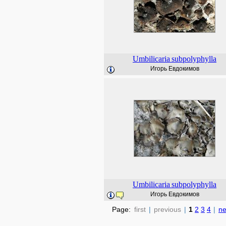
Umbilicaria
subpolyphylla
Игорь Евдокимов
Umbilicaria
subpolyphylla
Игорь Евдокимов
Page:
first
|
previous
|
1
2
3
4
|
ne