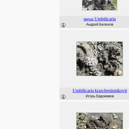
Umbilicaria
genus
Андрей Белехов
Umbilicaria
krascheninnikovii
Игорь Евдокимов