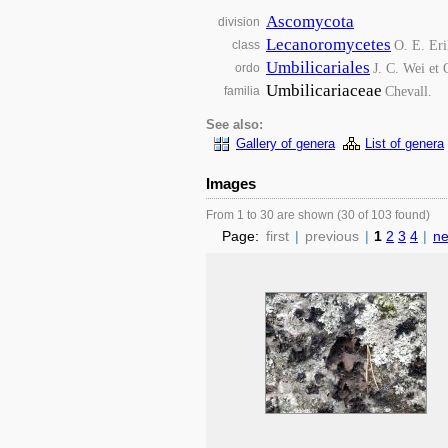
Ascomycota
division
Lecanoromycetes
O. E. Eri
class
Umbilicariales
J. C. Wei et
ordo
Umbilicariaceae
Chevall.
familia
See also:
Gallery of genera
List of genera
Images
From 1 to 30 are shown (30 of 103 found)
Page:
first
|
previous
|
1
2
3
4
|
ne