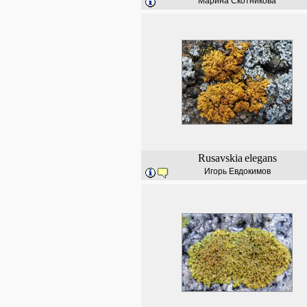
Марина Скотникова
Rusavskia
elegans
Игорь Евдокимов