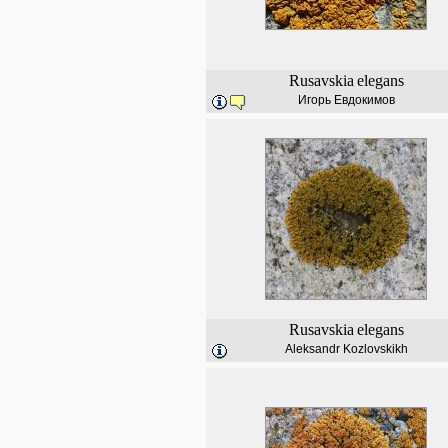
Rusavskia
elegans
Игорь Евдокимов
Rusavskia
elegans
Aleksandr Kozlovskikh