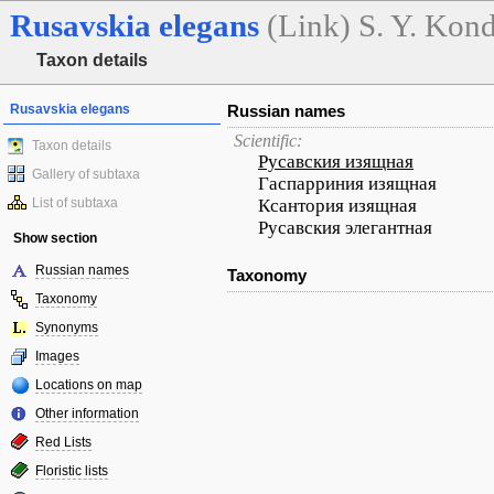
Rusavskia
elegans
(Link) S. Y. Kond
Taxon details
Rusavskia elegans
Russian names
Scientific:
Taxon details
Русавския изящная
Gallery of subtaxa
Гаспарриния изящная
List of subtaxa
Ксантория изящная
Русавския элегантная
Show section
Russian names
Taxonomy
Taxonomy
Synonyms
Images
Locations on map
Other information
Red Lists
Floristic lists