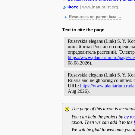
Фото
| www.inaturalist.org
Resources on parent taxa ...
Text to cite the page
Rusavskia elegans (Link) S. Y. Ko
лишайники России и сопредельн
определитель растений. [Элект
https://www.plantarium.ru/page/vi
08.08.2026).
Rusavskia elegans (Link) S. Y. Kond
Russia and neighboring countries: o
URL:
https://www.plantarium.ru/l
Aug 2026).
The page of this taxon is incompl
You can help the project by
by re
taxon. Then we can add it to the
We will be glad to welcome you a