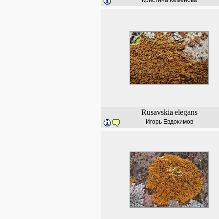
Кристина Кеменова
Rusavskia
elegans
Игорь Евдокимов