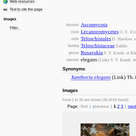
Web resources
Text to cite the page
Images
Ascomycota
division
Filter...
Lecanoromycetes
O. E. Eri
class
Teloschistales
D. Hawksw. et
ordo
Teloschistaceae
Zahlbr.
familia
Rusavskia
S. Y. Kondr. et Kä
genus
elegans
(Link) S. Y. Kondr. e
species
Synonyms
Xanthoria
elegans
(Link) Th. 
Images
From 1 to 30 are shown (30 of 65 found)
Page:
first
|
previous
|
1
2
3
|
next