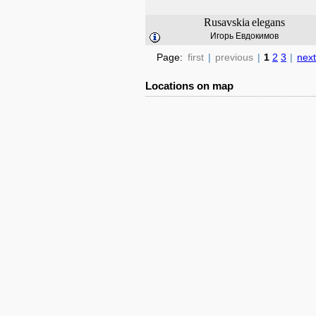
Rusavskia
elegans
Игорь Евдокимов
Page:
first
|
previous
|
1
2
3
|
next
Locations on map