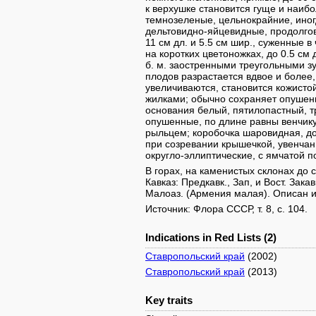
к верхушке становится гуще и наибо
темнозеленые, цельнокрайние, иног
дельтовидно-яйцевидные, продолгов
11 см дл. и 5.5 см шир., суженные в
на коротких цветоножках, до 0.5 см д
б. м. заостренными треугольными з
плодов разрастается вдвое и более,
увеличиваются, становится кожисто
жилками; обычно сохраняет опушени
основания белый, пятилопастный, т
опушенные, по длине равны венчику
рыльцем; коробочка шаровидная, д
при созревании крышечкой, увенчан
округло-эллиптические, с ямчатой п
В горах, на каменистых склонах до 
Кавказ: Предкавк., Зап, и Вост. Закав
Малоаз. (Армения малая). Описан из
Источник: Флора СССР, т. 8, с. 104.
Indications in Red Lists (2)
Ставропольский край
(2002)
Ставропольский край
(2013)
Key traits