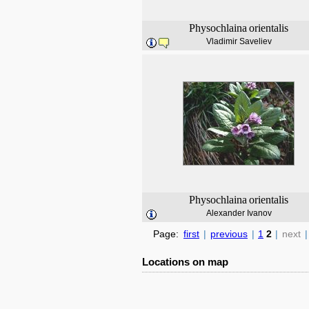
Physochlaina
orientalis
Vladimir Saveliev
Physochlaina
orientalis
Alexander Ivanov
Page:
first
|
previous
|
1
2
|
next
|
Locations on map