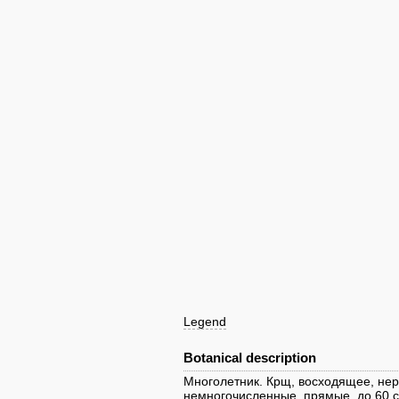
Legend
Botanical description
Многолетник. Крщ, восходящее, нер
немногочисленные, прямые, до 60 с