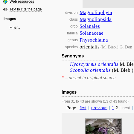
Web resources
Text to cite the page
Magnoliophyta
division
Magnoliopsida
Images
class
Solanales
ordo
Filter...
Solanaceae
familia
Physochlaina
genus
orientalis
(M. Bieb.) G. Don
species
Synonyms
Hyoscyamus
orientalis
M. Bie
Scopolia
orientalis
(M. Bieb.
*
– absent in original source.
Images
From 31 to 43 are shown (13 of 43 found)
Page:
first
|
previous
|
1
2
|
next
|