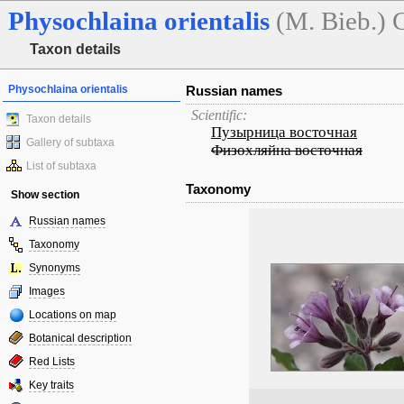
Physochlaina
orientalis
(M. Bieb.) 
Taxon details
Physochlaina orientalis
Russian names
Scientific:
Taxon details
Пузырница восточная
Gallery of subtaxa
Физохляйна восточная
List of subtaxa
Taxonomy
Show section
Russian names
Taxonomy
Synonyms
Images
Locations on map
Botanical description
Red Lists
Key traits