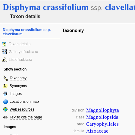
Disphyma
crassifolium
clavell
ssp.
Taxon details
Disphyma crassifolium ssp.
Taxonomy
clavellatum
Taxon details
Gallery of subtaxa
List of subtaxa
Show section
Taxonomy
Synonyms
Images
Locations on map
Web resources
Magnoliophyta
division
Magnoliopsida
Text to cite the page
class
Caryophyllales
ordo
Images
Aizoaceae
familia