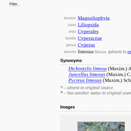
Filter...
Magnoliophyta
division
Liliopsida
class
Cyperales
ordo
Cyperaceae
familia
Cyperus
genus
limosus
absent in
o
Maxim.
species
(
Synonyms
Dichostylis
limosa
(Maxim.) A
Juncellus
limosus
(Maxim.) C.
Pycreus
limosus
(Maxim.) Sch
*
– absent in original source.
*
– has another status in original sour
Images