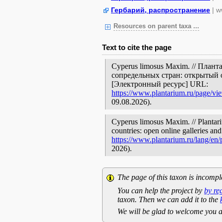
Гербарий, распространение
| w
Resources on parent taxa ...
Text to cite the page
Cyperus limosus Maxim. // План
сопредельных стран: открытый 
[Электронный ресурс] URL:
https://www.plantarium.ru/page/vi
09.08.2026).
Cyperus limosus Maxim. // Plantari
countries: open online galleries and
https://www.plantarium.ru/lang/en
2026).
The page of this taxon is incompl
You can help the project by
by re
taxon. Then we can add it to the
We will be glad to welcome you a