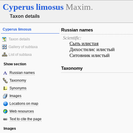
Cyperus
limosus
Maxim.
Taxon details
Cyperus limosus
Russian names
Scientific:
Taxon details
Сыть илистая
Gallery of subtaxa
Дихостилис илистый
List of subtaxa
Ситовник илистый
Show section
Taxonomy
Russian names
Taxonomy
Synonyms
Images
Locations on map
Web resources
Text to cite the page
Images