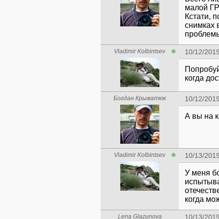
малой ГР
Кстати, п
снимках 
проблемы
Vladimir Kolbintsev
10/12/201
Попробуй
когда до
Богдан Крыжатюк
10/12/201
А вы на 
Vladimir Kolbintsev
10/13/201
У меня б
испытыва
отечеств
когда мо
Lena Glazunova
10/13/201