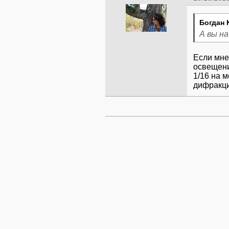
Богдан 
А вы н
Если мне
освещени
1/16 на 
дифракци