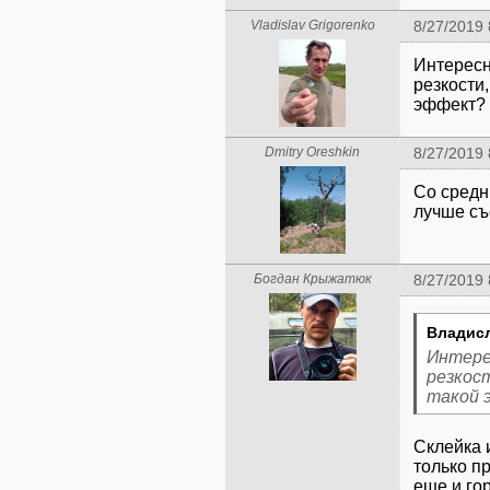
Vladislav Grigorenko
8/27/2019
Интересн
резкости,
эффект?
Dmitry Oreshkin
8/27/2019
Со средн
лучше съ
Богдан Крыжатюк
8/27/2019
Владисл
Интерес
резкост
такой 
Склейка 
только п
еще и гор