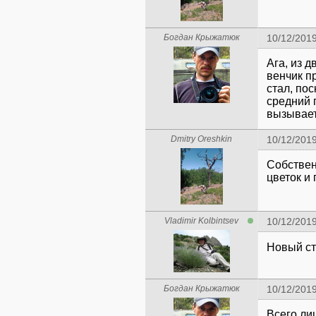
Богдан Крыжатюк
10/12/201
Ага, из д
венчик п
стал, по
средний 
вызывает
Dmitry Oreshkin
10/12/201
Собственн
цветок и 
Vladimir Kolbintsev
10/12/201
Новый ст
Богдан Крыжатюк
10/12/201
Всего ли