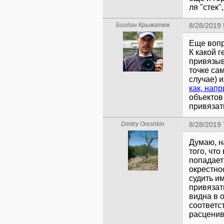
ля "стек"
Богдан Крыжатюк
8/28/2019 
Еще вопро
К какой 
привязыв
точке са
случае) и
как, напр
объектов
привязат
Dmitry Oreshkin
8/28/2019 
Думаю, н
того, что
попадает
окрестнос
судить и
привязать
видна в 
соответс
расценив