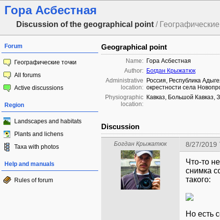
Гора Асбестная
Discussion of the geographical point
/ Географические 
Forum
Geographical point
Name:
Гора Асбестная
Географические точки
Author:
Богдан Крыжатюк
All forums
Administrative
Россия, Республика Адыге
location:
окрестности села Новопр
Active discussions
Physiographic
Кавказ, Большой Кавказ, 
location:
Region
Landscapes and habitats
Discussion
Plants and lichens
Богдан Крыжатюк
8/27/2019
Taxa with photos
Что-то н
Help and manuals
снимка с
такого:
Rules of forum
Но есть 