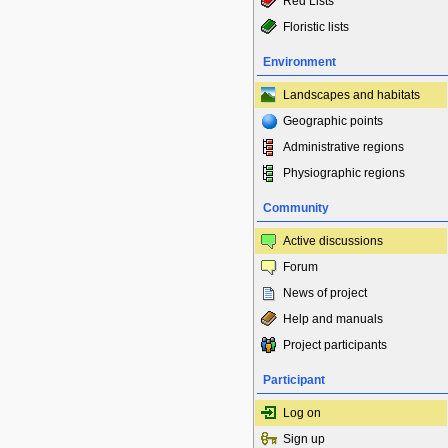
Red Lists
Floristic lists
Environment
Landscapes and habitats
Geographic points
Administrative regions
Physiographic regions
Community
Active discussions
Forum
News of project
Help and manuals
Project participants
Participant
Log on
Sign up