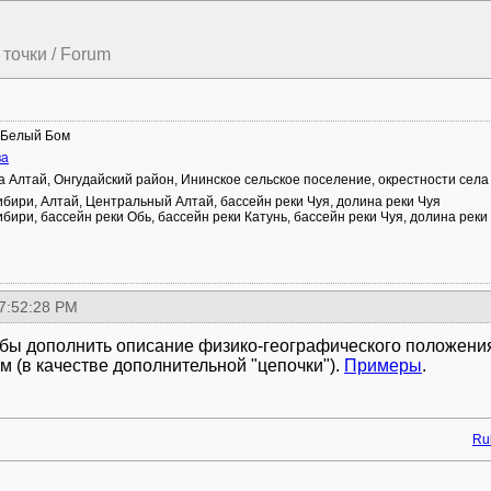
точки / Forum
 Белый Бом
ва
а Алтай, Онгудайский район, Ининское сельское поселение, окрестности сел
ири, Алтай, Центральный Алтай, бассейн реки Чуя, долина реки Чуя
ири, бассейн реки Обь, бассейн реки Катунь, бассейн реки Чуя, долина реки
 7:52:28 PM
бы дополнить описание физико-географического положения
м (в качестве дополнительной "цепочки").
Примеры
.
Rul