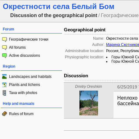
Окрестности села Белый Бом
Discussion of the geographical point
/ Географические 
Forum
Geographical point
Name:
Окрестности села
Географические точки
Author:
Марина Скотнико
All forums
Administrative location:
Россия, Республик
Active discussions
Physiographic location:
Горы Южной Сиб
Горы Южной Сиб
Region
Discussion
Landscapes and habitats
Plants and lichens
Dmitry Oreshkin
6/25/2019
Taxa with photos
Неплохо 
бассейна
Help and manuals
Rules of forum