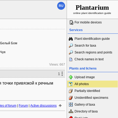
Plantarium
RU
online plant identification guide
For mobile devices
Services
Plant identification guide
а Белый Бом
Search for taxa
 Чуя
Search regions and points
Check names in text
Views: 667
Plants and lichens
1
Upload image
 точки привязкой к речным
All photos
Partially identified
Unidentified specimens
Gallery of taxa
es of forum
|
Forum
|
Active discussions
Directory of taxa