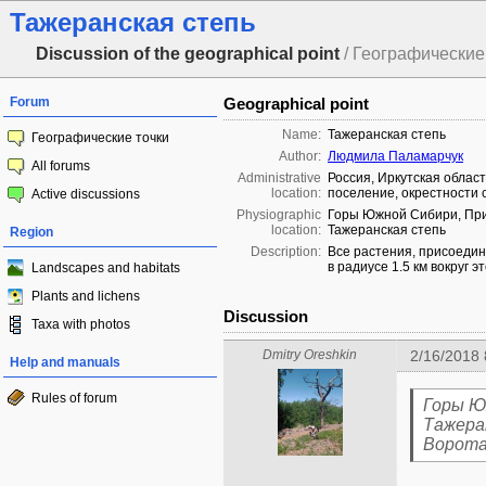
Тажеранская степь
Discussion of the geographical point
/ Географические 
Forum
Geographical point
Name:
Тажеранская степь
Географические точки
Author:
Людмила Паламарчук
All forums
Administrative
Россия, Иркутская облас
location:
поселение, окрестности
Active discussions
Physiographic
Горы Южной Сибири, При
location:
Тажеранская степь
Region
Description:
Все растения, присоедин
в радиусе 1.5 км вокруг эт
Landscapes and habitats
Plants and lichens
Discussion
Taxa with photos
Dmitry Oreshkin
2/16/2018 
Help and manuals
Rules of forum
Горы Ю
Тажера
Ворот