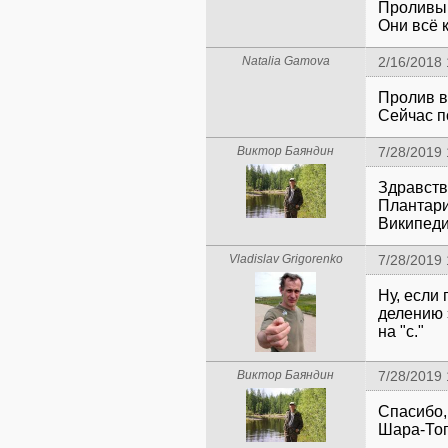
Проливы 
Они всё к
Natalia Gamova
2/16/2018 
Пролив в
Сейчас п
Виктор Баяндин
7/28/2019
Здравств
Плантари
Википеди
Vladislav Grigorenko
7/28/2019
Ну, если
делению э
на "с."
Виктор Баяндин
7/28/2019
Спасибо,
Шара-Тог