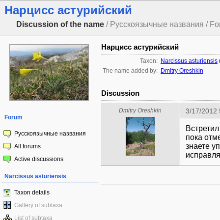
Нарцисс астурийский
Discussion of the name
/ Русскоязычные названия / F
Нарцисс астурийский
Taxon:
Narcissus asturiensis
The name added by:
Dmitry Oreshkin
Discussion
Dmitry Oreshkin
3/17/2012
Forum
Встретил
Русскоязычные названия
пока отм
знаете у
All forums
исправля
Active discussions
Narcissus asturiensis
Taxon details
Gallery of subtaxa
List of subtaxa