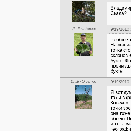
Владимир
Скала?
Vladimir Ivanov
9/19/2010
Вообще-то
Название
точка сто
склонов +
бухте. Ф
преимуще
бухты.
Dmitry Oreshkin
9/19/2010 
Я вот дум
так и в 
Конечно, 
точки зр
она тоже
объект. В
и т.п. - 
географи