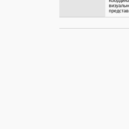
Координа
визуальн
представ