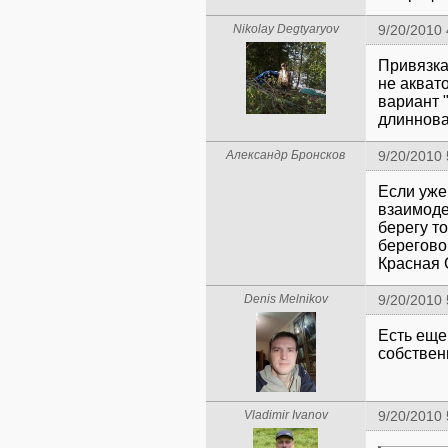
Nikolay Degtyaryov
9/20/2010
Привязка
не акват
вариант 
длиннов
Александр Бронсков
9/20/2010
Если уже
взаимоде
берегу то
берегово
Красная С
Denis Melnikov
9/20/2010
Есть еще
собствен
Vladimir Ivanov
9/20/2010