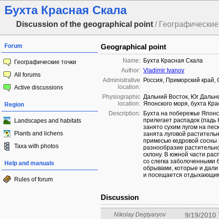
Бухта Красная Скала
Discussion of the geographical point
/ Географические 
Forum
Geographical point
Name:
Бухта Красная Скала
Географические точки
Author:
Vladimir Ivanov
All forums
Administrative
Россия, Приморский край, 
location:
Active discussions
Physiographic
Дальний Восток, Юг Дальн
location:
Японского моря, бухта Кр
Region
Description:
Бухта на побережье Японск
прилегает распадок (падь 
Landscapes and habitats
занято сухим лугом на пес
Plants and lichens
занята луговой растительн
примесью кедровой сосны 
Taxa with photos
разнообразие растительног
склону. В южной части рас
со слегка заболоченными б
Help and manuals
обрывами, которые и дали
и посещается отдыхающи
Rules of forum
Discussion
Nikolay Degtyaryov
9/19/2010 