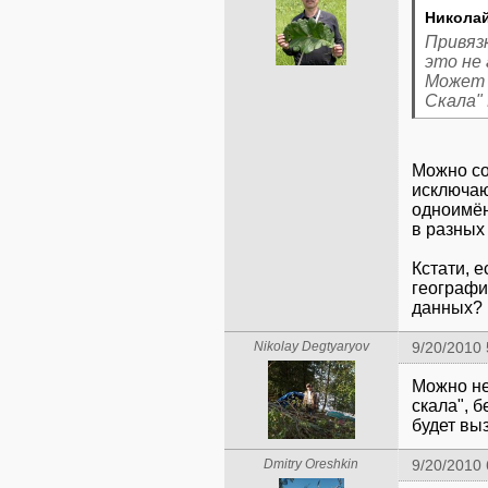
Николай
Привязк
это не 
Может 
Скала"
Можно со
исключаю
одноимён
в разных
Кстати, 
географич
данных?
Nikolay Degtyaryov
9/20/2010
Можно не
скала", б
будет вы
Dmitry Oreshkin
9/20/2010