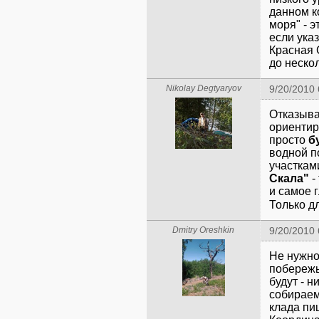
данном к
моря" - 
если ука
Красная 
до неско
Nikolay Degtyaryov
9/20/2010
Отказыва
ориентир
просто
б
водной п
участкам
Скала"
-
и самое 
Только д
Dmitry Oreshkin
9/20/2010
Не нужно 
побережь
будут - 
собираем
клада пи