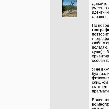
Давайте 
уместно 
идентичн
страшного
По повод
географ
повторит
географич
любого с
полагаю,
суше) и б
ориентир,
особая к
Я не виж
бухт, зал
физико-г
слишком 
смотреть
прагмати
Более тог
во многи
низкого у