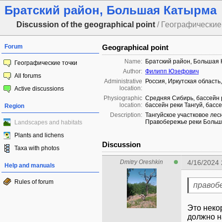
Братский район, Большая Катырма
Discussion of the geographical point
/ Географические 
Forum
Geographical point
Name:
Братский район, Большая
Географические точки
Author:
Филипп Юзефович
All forums
Administrative
Россия, Иркутская область
location:
Active discussions
Physiographic
Средняя Сибирь, бассейн р
location:
бассейн реки Тангуй, бас
Region
Description:
Тангуйское участковое лесн
Правобережье реки Больш
Landscapes and habitats
Plants and lichens
Discussion
Taxa with photos
Dmitry Oreshkin
4/16/2024
Help and manuals
Rules of forum
правоб
Это неко
должно н