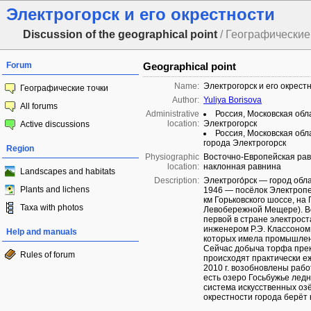
Электрогорск и его окрестности
Discussion of the geographical point
/ Географические 
Forum
Geographical point
Name:
Электрогорск и его окрест
Географические точки
Author:
Yuliya Borisova
All forums
Administrative
Россия, Московская обл
location:
Электрогорск
Active discussions
Россия, Московская обл
города Электрогорск
Region
Physiographic
Восточно-Европейская рав
location:
наклонная равнина
Landscapes and habitats
Description:
Электрого́рск — город обл
Plants and lichens
1946 — посёлок Электропе
км Горьковского шоссе, н
Taxa with photos
Левобережной Мещере). Во
первой в стране электрос
инженером Р.Э. Классоном
Help and manuals
которых имела промышлен
Сейчас добыча торфа пре
Rules of forum
происходят практически е
2010 г. возобновлены раб
есть озеро Госьбужье ледн
система искусственных озё
окрестности города берёт