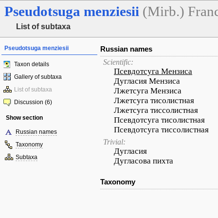
Pseudotsuga
menziesii
(Mirb.) Fran
List of subtaxa
Pseudotsuga menziesii
Russian names
Scientific:
Taxon details
Псевдотсуга Мензиса
Gallery of subtaxa
Дугласия Мензиса
List of subtaxa
Лжетсуга Мензиса
Лжетсуга тисолистная
Discussion (6)
Лжетсуга тиссолистная
Show section
Псевдотсуга тисолистная
Псевдотсуга тиссолистная
Russian names
Trivial:
Taxonomy
Дугласия
Subtaxa
Дугласова пихта
Taxonomy