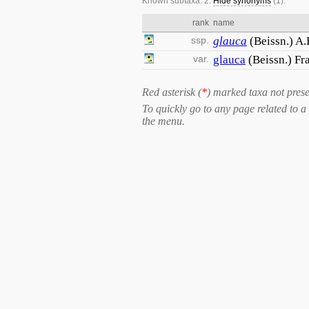
Known subtaxa: 2.
Hide synonyms
(1).
rank
name
ssp.
glauca
(Beissn.) A
var.
glauca
(Beissn.) Fr
Red asterisk (
*
) marked taxa not prese
To quickly go to any page related to a 
the menu.