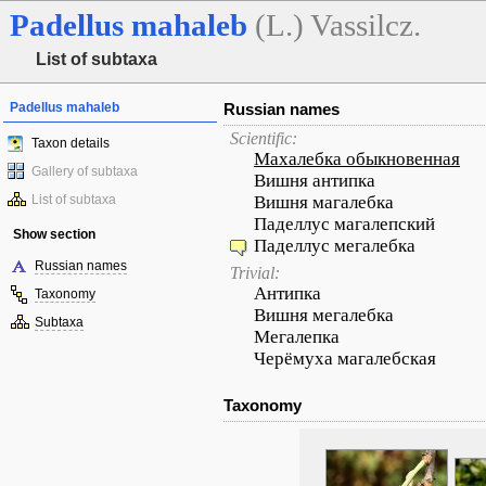
Padellus
mahaleb
(L.) Vassilcz.
List of subtaxa
Padellus mahaleb
Russian names
Scientific:
Taxon details
Махалебка обыкновенная
Gallery of subtaxa
Вишня антипка
List of subtaxa
Вишня магалебка
Паделлус магалепский
Show section
Паделлус мегалебка
Russian names
Trivial:
Антипка
Taxonomy
Вишня мегалебка
Subtaxa
Мегалепка
Черёмуха магалебская
Taxonomy