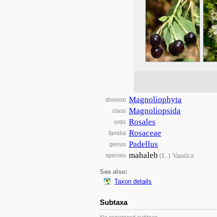
Magnoliophyta
division
Magnoliopsida
class
Rosales
ordo
Rosaceae
familia
Padellus
genus
mahaleb
(L.) Vassilcz.
species
See also:
Taxon details
Subtaxa