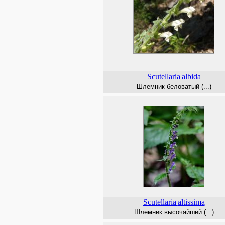
Scutellaria
albida
Шлемник беловатый (...)
Scutellaria
altissima
Шлемник высочайший (...)