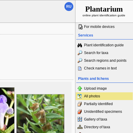
RU
Plantarium
online plant identification guide
For mobile devices
Services
Plant identification guide
Search for taxa
Search regions and points
Check names in text
Plants and lichens
Upload image
All photos
Partially identified
Unidentified specimens
Gallery of taxa
Directory of taxa