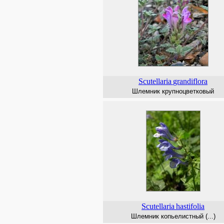
Scutellaria
grandiflora
Шлемник крупноцветковый
Scutellaria
hastifolia
Шлемник копьелистный (...)