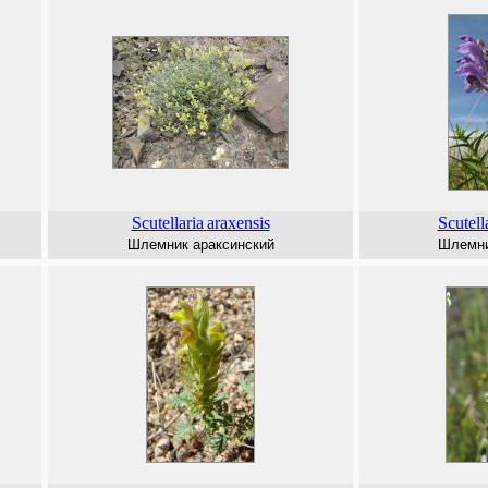
Scutellaria
araxensis
Scutell
Шлемник араксинский
Шлемни