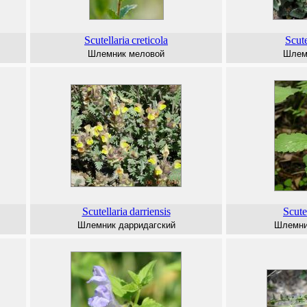
Scutellaria
creticola
Scute
Шлемник меловой
Шлем
Scutellaria
darriensis
Scute
Шлемник дарридагский
Шлемник