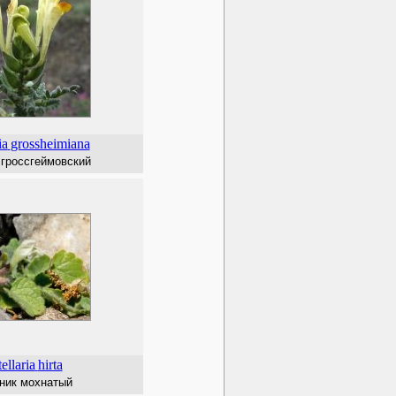
ia
grossheimiana
гроссгеймовский
ellaria
hirta
ик мохнатый