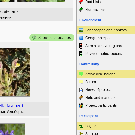
Red Lists
Floristic lists
cutellaria
емник
Environment
Landscapes and habitats
Show other pictures
Geographic points
Administrative regions
Physiographic regions
Community
Active discussions
Forum
News of project
Help and manuals
llaria
alberti
Project participants
ик Альберта
Participant
Log on
Sign up