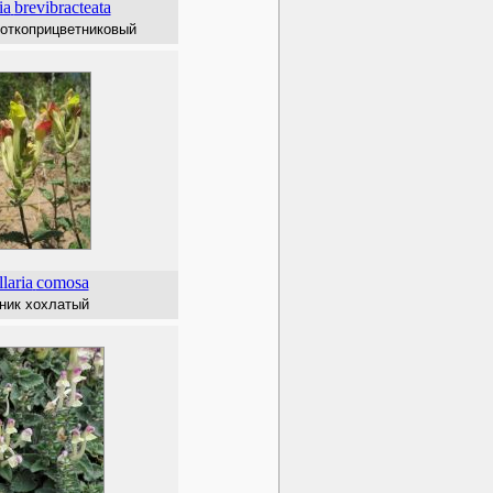
ia
brevibracteata
откоприцветниковый
laria
comosa
ик хохлатый