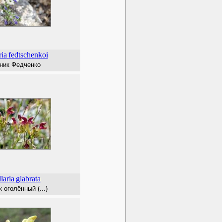
ria
fedtschenkoi
ик Федченко
laria
glabrata
оголённый (...)