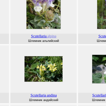
Scutellaria
alpina
Scute
Шлемник альпийский
Шлемн
Scutellaria
andina
Scutellar
Шлемник андийский
Шлемник 