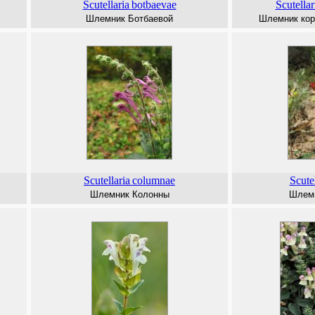
Scutellaria
botbaevae
Scutellar
Шлемник Ботбаевой
Шлемник кор
Scutellaria
columnae
Scutel
Шлемник Колонны
Шлемн