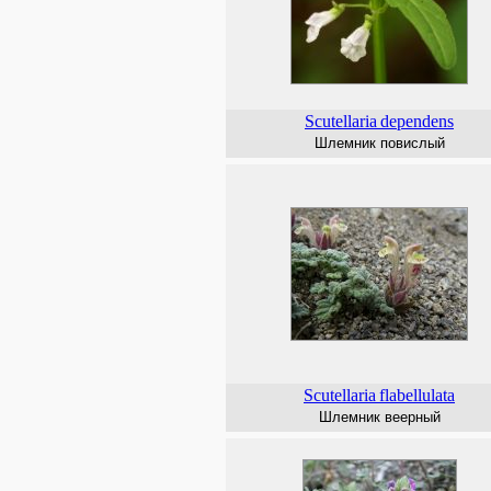
Scutellaria
dependens
Шлемник повислый
Scutellaria
flabellulata
Шлемник веерный