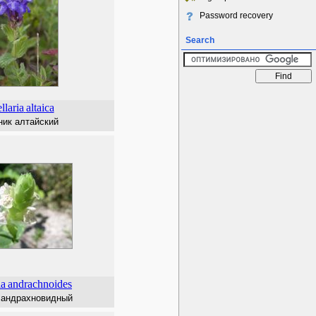
Password recovery
Search
llaria
altaica
ик алтайский
ia
andrachnoides
андрахновидный