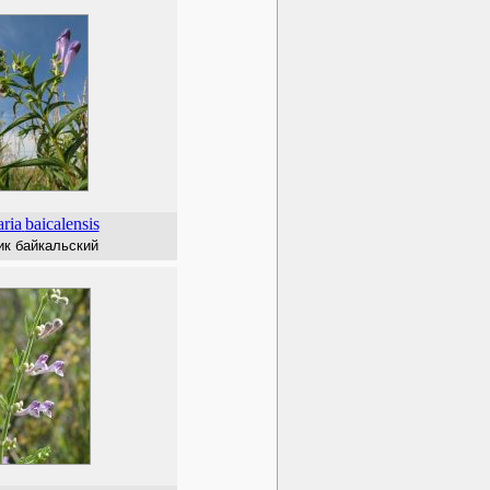
aria
baicalensis
к байкальский