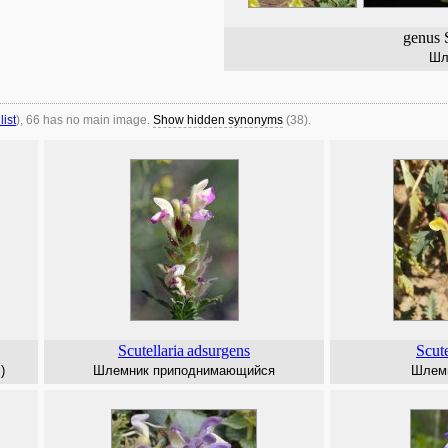
genus S
Шл
 list
), 66 has no main image.
Show hidden synonyms
(38).
Scutellaria
adsurgens
Scute
)
Шлемник приподнимающийся
Шлемн