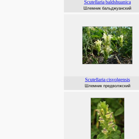
Scutellaria
baldshuanica
Шлемник бальджуанский
Scutellaria
cisvolgensis
Шлемник предволжский