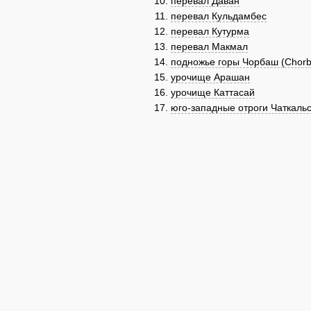
перевал Даван
перевал Кульдамбес
перевал Кутурма
перевал Макмал
подножье горы Чорбаш (Chorb
урочище Арашан
урочище Каттасай
юго-западные отроги Чаткальс