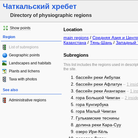
Чаткальский хребет
Directory of physiographic regions
Show points
Location
Region
main regions
/
Средняя Азия и Цент
Казахстана
/
Тянь-Шань
/
Западный 
List of subregions
Subregions
Geographic points
Landscapes and habitats
This list includes the regions used in descrip
the site.
Plants and lichens
бассейн реки Акбулак
Taxa with photos
бассейн реки Афлатун
–
1 insi
See also
бассейн реки Ахангаран
–
1 in
гора Большой Чимган
–
2 insid
Administrative regions
гора Кунгирбука
гора Малый Чимган
Гулькамские теснины
долина реки Кара-Суу
озеро Ири-Кёль