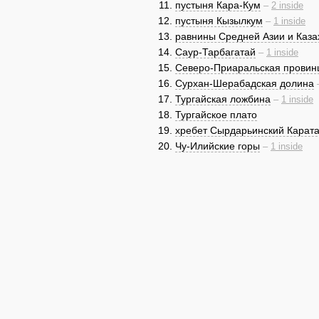
пустыня Кара-Кум
–
2 inside
пустыня Кызылкум
–
1 inside
равнины Средней Азии и Каза
Саур-Тарбагатай
–
1 inside
Северо-Приаральская провин
Сурхан-Шерабадская долина
Тургайская ложбина
–
1 inside
Тургайское плато
хребет Сырдарьинский Карат
Чу-Илийские горы
–
1 inside