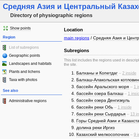
Средняя Азия и Центральный Казах
Directory of physiographic regions
Show points
Location
Region
main regions
/
Средняя Азия и Цент
List of subregions
Subregions
Geographic points
This list includes the regions used in descrip
Landscapes and habitats
the site.
Plants and lichens
Балханы и Копетдаг
–
2 inside
Балхаш-Алакольская котлови
Taxa with photos
бассейн Аральского моря
–
1 i
See also
бассейн озера Балхаш
–
1 insi
бассейн озера Денгизкуль
Administrative regions
бассейн реки Обь
–
1 inside
бассейн реки Сырдарья
–
13 i
Горы Средней Азии и Казахст
долина реки Иргиз
Казахский мелкосопочник
–
9 i