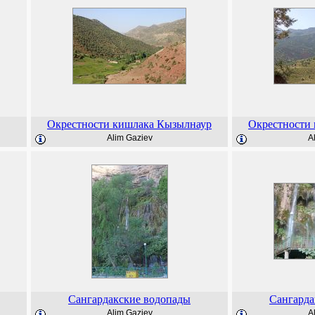
Окрестности кишлака Кызылнаур
Окрестности
Alim Gaziev
A
Сангардакские водопады
Сангарда
Alim Gaziev
A