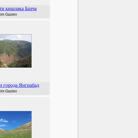
ти кишлака Бахча
lim Gaziev
и города Янгиабад
lim Gaziev