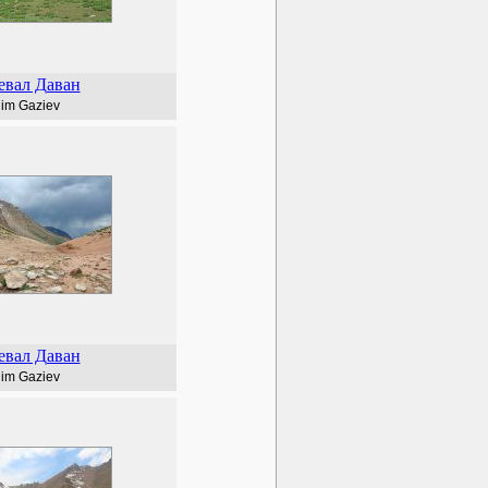
евал Даван
lim Gaziev
евал Даван
lim Gaziev