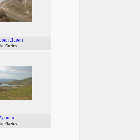
евал Даван
lim Gaziev
Арашан
lim Gaziev