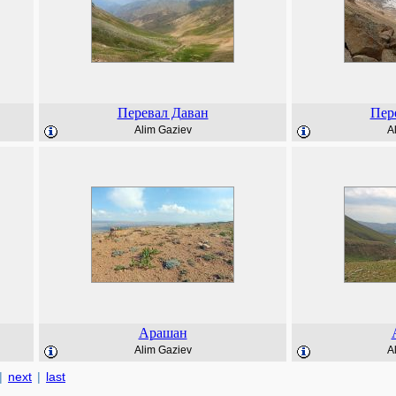
Перевал Даван
Пер
Alim Gaziev
A
Арашан
Alim Gaziev
A
|
next
|
last