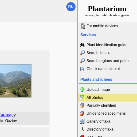
Plantarium
RU
online plant identification guide
For mobile devices
Services
Plant identification guide
Search for taxa
Search regions and points
Check names in text
Plants and lichens
Upload image
All photos
Partially identified
Unidentified specimens
Кашкасу
lim Gaziev
Gallery of taxa
Directory of taxa