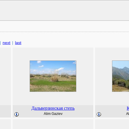
|
next
|
last
Дальверзинская степь
Alim Gaziev
A