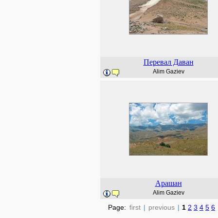
Перевал Даван
Alim Gaziev
Арашан
Alim Gaziev
Page:
first
|
previous
|
1
2
3
4
5
6