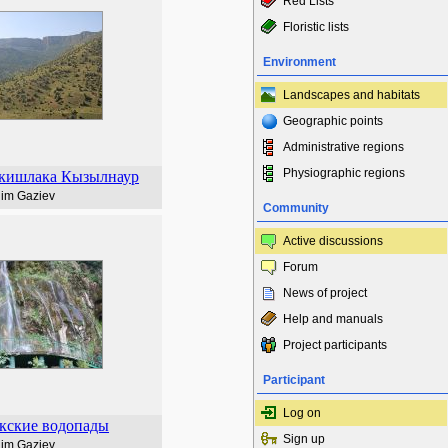
Red Lists
Floristic lists
Environment
Landscapes and habitats
Geographic points
Administrative regions
Physiographic regions
 кишлака Кызылнаур
lim Gaziev
Community
Active discussions
Forum
News of project
Help and manuals
Project participants
Participant
Log on
кские водопады
Sign up
lim Gaziev