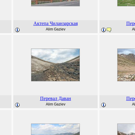
Актепа Чиланзарская
Пер
Alim Gaziev
A
Перевал Даван
Пер
Alim Gaziev
A