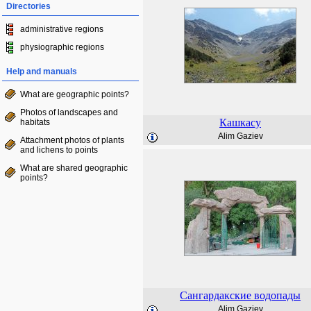
Directories
administrative regions
physiographic regions
Help and manuals
What are geographic points?
Photos of landscapes and
Кашкасу
habitats
Alim Gaziev
Attachment photos of plants
and lichens to points
What are shared geographic
points?
Сангардакские водопады
Alim Gaziev