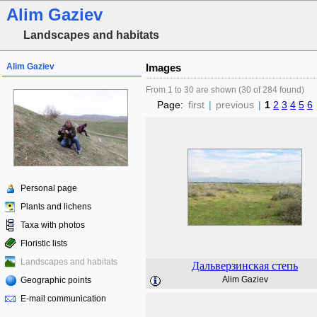
Alim Gaziev
Landscapes and habitats
Alim Gaziev
Images
From 1 to 30 are shown (30 of 284 found)
Page:
first
|
previous
|
1
2
3
4
5
6
Personal page
Plants and lichens
Taxa with photos
Floristic lists
Landscapes and habitats
Дальверзинская степь
Alim Gaziev
Geographic points
E-mail communication