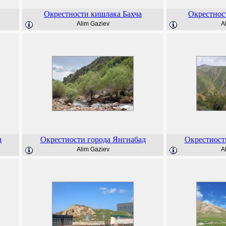
Окрестности кишлака Бахча
Окрестнос
Alim Gaziev
A
д
Окрестности города Янгиабад
Окрестност
Alim Gaziev
A