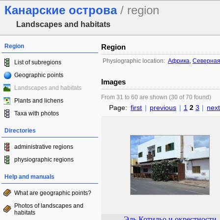
Канарские острова
/ region
Landscapes and habitats
Region
Region
Physiographic location:
Африка
,
Северная
List of subregions
Geographic points
Images
Landscapes and habitats
From 31 to 60 are shown (30 of 70 found)
Plants and lichens
Page:
first
|
previous
|
1
2
3
|
next
Taxa with photos
Directories
administrative regions
physiographic regions
Help and manuals
What are geographic points?
Photos of landscapes and
habitats
Эль Котильо и окрестности