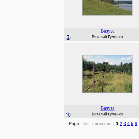
Вазуза
Виталий Гуменюк
Вазуза
Виталий Гуменюк
Page:
first
|
previous
|
1
2
3
4
5
6