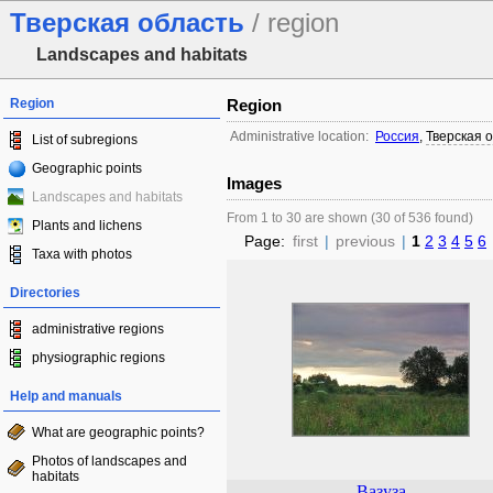
Тверская область
/ region
Landscapes and habitats
Region
Region
Administrative location:
Россия
,
Тверская 
List of subregions
Geographic points
Images
Landscapes and habitats
From 1 to 30 are shown (30 of 536 found)
Plants and lichens
Page:
first
|
previous
|
1
2
3
4
5
6
Taxa with photos
Directories
administrative regions
physiographic regions
Help and manuals
What are geographic points?
Photos of landscapes and
habitats
Вазуза