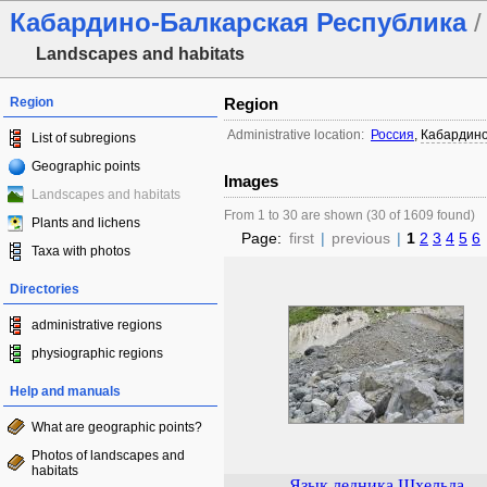
Кабардино-Балкарская Республика
/
Landscapes and habitats
Region
Region
Administrative location:
Россия
,
Кабардино
List of subregions
Geographic points
Images
Landscapes and habitats
From 1 to 30 are shown (30 of 1609 found)
Plants and lichens
Page:
first
|
previous
|
1
2
3
4
5
6
Taxa with photos
Directories
administrative regions
physiographic regions
Help and manuals
What are geographic points?
Photos of landscapes and
habitats
Язык ледника Шхельда