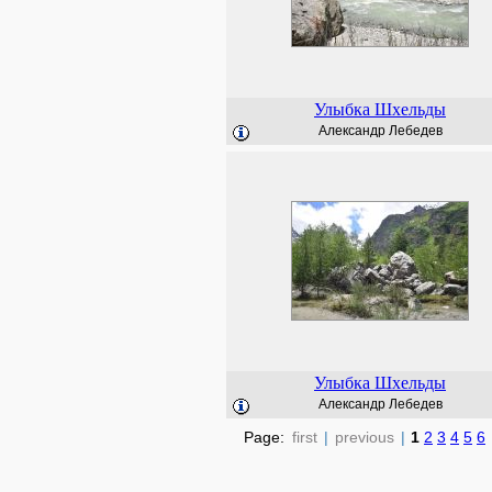
Улыбка Шхельды
Александр Лебедев
Улыбка Шхельды
Александр Лебедев
Page:
first
|
previous
|
1
2
3
4
5
6