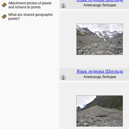
Attachment photos of plants
Александр Лебедев
and lichens to points
What are shared geographic
points?
Язык ледника Шхельда
Александр Лебедев