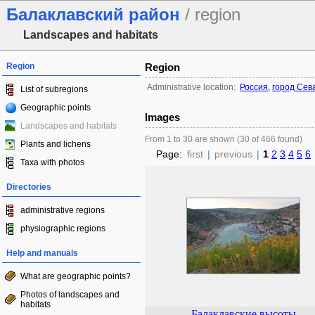
Балаклавский район
/ region
Landscapes and habitats
Region
Region
Administrative location:
Россия
,
город Сев
List of subregions
Geographic points
Images
Landscapes and habitats
From 1 to 30 are shown (30 of 466 found)
Plants and lichens
Page:
first
|
previous
|
1
2
3
4
5
6
Taxa with photos
Directories
administrative regions
physiographic regions
Help and manuals
What are geographic points?
Photos of landscapes and
habitats
Балаклавские высоты