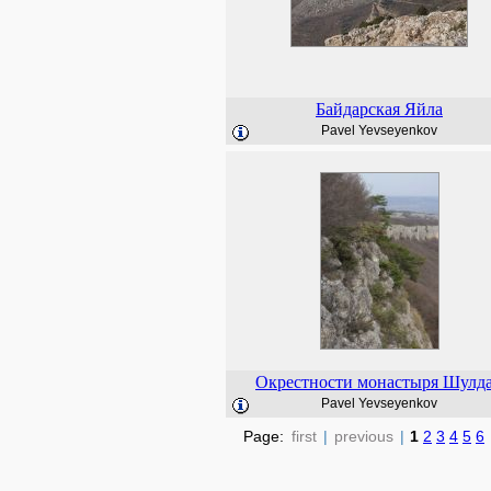
Байдарская Яйла
Pavel Yevseyenkov
Окрестности монастыря Шулд
Pavel Yevseyenkov
Page:
first
|
previous
|
1
2
3
4
5
6