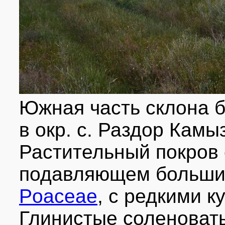
Южная часть склона б
в окр. с. Раздор Камыз
Растительный покров
подавляющем больш
Poaceae
, c редкими 
Глинистые соленоват