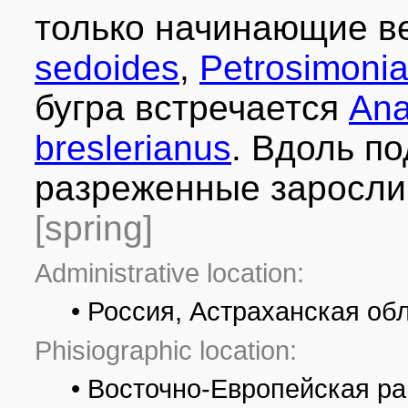
только начинающие в
sedoides
,
Petrosimonia
бугра встречается
Ana
breslerianus
. Вдоль п
разреженные заросл
[spring]
Administrative location:
• Россия, Астраханская об
Phisiographic location:
• Восточно-Европейская р