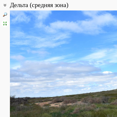
Дельта (средняя зона)
Coordinates:
45° 27′ 50″ N, 48° 09′ 04″ E (view at maps of
Google
,
OpenStreetMa
Point description:
Островная зона дельты Волги
All photos
(28)
Photos of plants & lichens
(13)