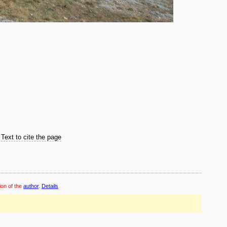
Text to cite the page
ion of the
author
.
Details