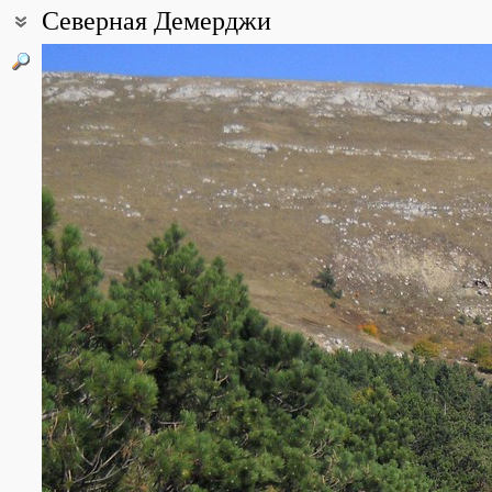
Северная Демерджи
Coordinates:
44° 46′ 35.53″ N, 34° 22′ 08.7″ E (view at maps of
Google
,
OpenStre
Point description:
Одно из наиболее посещаемых туристами мест главной гряды г
буковые леса, на вершине - степная петрофитная растительнос
All photos
(25)
Photos of plants & lichens
(328)