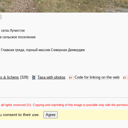
]
и села Лучистое
е сельское поселение
 Главная гряда, горный массив Северная Демерджи
ts & lichens
(328)
Taxa with photos
Code for linking on the web
 all rights reserved
(©). Copying and reprinting of this image is possible only with the permiss
u consent to their use.
Agree