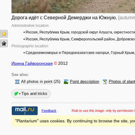
Дорога идёт с Северной Демерджи на Южную.
[autumn
Administrative location:
• Россия, Республика Крым, городской округ Алушта, окрестност
• Россия, Республика Крым, Симферопольский район, Добровско
Phisiographic location:
• Средиземноморье и Переднеазиатские нагорья, Горный Крым,
Ирина Гайворонская
©
2012
See also:
All photos in point
(25)
Point description
Photos of plan
Tips and tricks
Feedback
Rule to use this image:
only by permission /
"Plantarium" uses cookies. By continuing to browse the site, yo