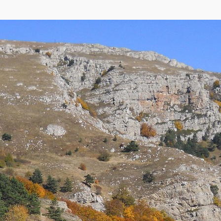
etMap
,
Yandex
)
орного Крыма. Гора сложена юрскими известняками и конгломератами. На ск
ть яйлы.