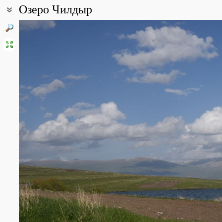
Озеро Чилдыр
Coordinates:
41° 04′ 58.25″ N, 43° 09′ 03.91″ E (view at maps of
Google
,
OpenStr
Point description:
Озеро лежит на высоте 1958 м. Северная часть озера находитс
принадлежит илу Карс.
All photos
(11)
Photos of plants & lichens
(3)