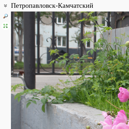
Петропавловск-Камчатский
Coordinates:
53° 04′ 36″ N, 158° 38′ 32″ E (view at maps of
Google
,
OpenStreetM
Point description:
Петропавловск-Камчатский - административный центр Камчатск
Тихого океана. Население - 181 216 чел. (2018). Окружающие 
каменноберезовыми лесами с вкраплениями зарослей ольхового
All photos
(12)
Photos of plants & lichens
(56)