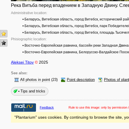
Река Витьба перед впадением в Западную Двину. Сле
Administrative location:
• Беларусь, Витебская область, город Витебск, исторический ра
• Беларусь, Витебская область, город Витебск, парк Победителе
• Беларусь, Витебская область, город Витебск, площадь Тысяче
Phisiographic location:
• Восточно-Европейская равнина, бассейн реки Западная Двина
• Восточно-Европейская равнина, Белорусско-Валдайское Пооз
Aleksei Titov
©
2025
See also:
All photos in point
(23)
Point description
Photos of plan
Tips and tricks
Feedback
Rule to use this image:
only by permission /
"Plantarium" uses cookies. By continuing to browse the site, yo