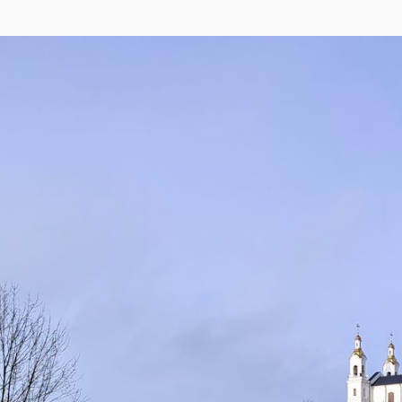
eetMap
,
Yandex
)