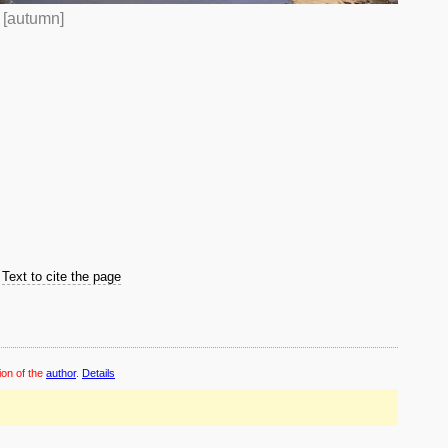
.
[autumn]
Text to cite the page
ion of the
author
.
Details