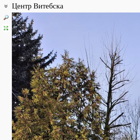
Центр Витебска
Coordinates:
55° 11′ 15.91″ N, 30° 12′ 00.06″ E (view at maps of
Google
,
OpenStr
All photos
(23)
Photos of plants & lichens
(147)