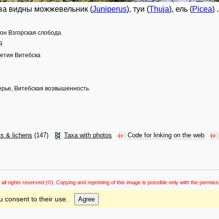
ва видны можжевельник (
Juniperus
), туи (
Thuja
), ель (
Picea
) 
йон Взгорская слобода
й
летия Витебска
ерье, Витебская возвышенность
ts & lichens
(147)
Taxa with photos
Code for linking on the web
 all rights reserved
(©). Copying and reprinting of this image is possible only with the permiss
u consent to their use.
Agree