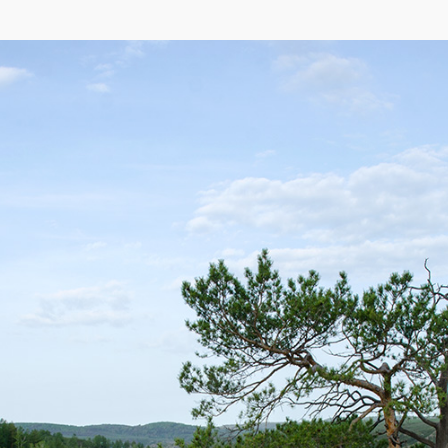
eetMap
,
Yandex
)