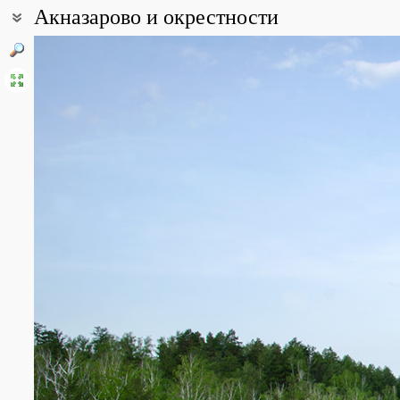
Акназарово и окрестности
Coordinates:
51° 54′ 02.45″ N, 57° 36′ 05.75″ E (view at maps of
Google
,
OpenStr
All photos
(13)
Photos of plants & lichens
(45)