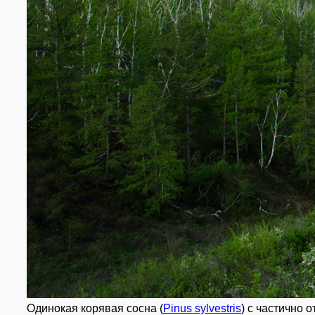
Одинокая корявая сосна (
Pinus sylvestris
) с частично