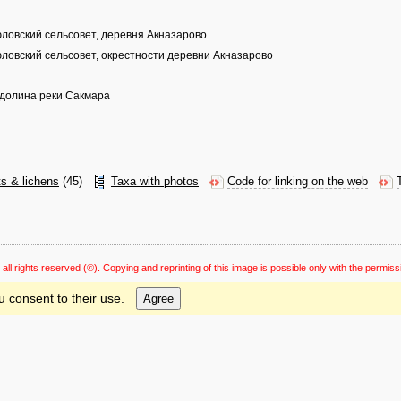
юловский сельсовет, деревня Акназарово
юловский сельсовет, окрестности деревни Акназарово
 долина реки Сакмара
ts & lichens
(45)
Taxa with photos
Code for linking on the web
 all rights reserved
(©). Copying and reprinting of this image is possible only with the permiss
u consent to their use.
Agree