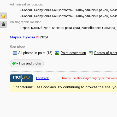
Administrative location:
• Россия, Республика Башкортостан, Хайбуллинский район, Акъ
• Россия, Республика Башкортостан, Хайбуллинский район, Акъ
Phisiographic location:
• Урал, Южный Урал, бассейн реки Урал, бассейн реки Сакмара,
Мария Жукова
©
2024
See also:
All photos in point
(13)
Point description
Photos of plan
Tips and tricks
Feedback
Rule to use this image:
only by permission /
"Plantarium" uses cookies. By continuing to browse the site, yo