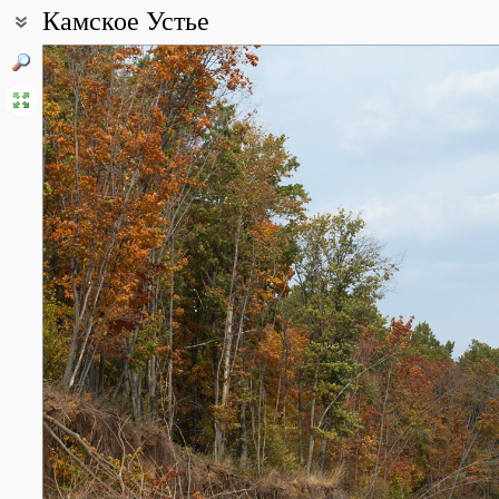
Камское Устье
Coordinates:
55° 13′ 40″ N, 49° 14′ 31″ E (view at maps of
Google
,
OpenStreetMa
Point description:
Рельеф Камско-Устьинского района – возвышенная равнина (вы
расчлененная овражно-балочной сетью и крутым уступом, обрыв
Волге обнажаются верхнепермские коренные породы — загипсо
Камского Устья расположены известные гипсовые штольни и Ю
All photos
(5)
Photos of plants & lichens
(95)