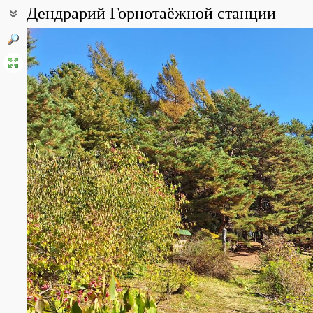
Дендрарий Горнотаёжной станции
Coordinates:
43° 41′ 29″ N, 132° 09′ 10″ E (view at maps of
Google
,
OpenStreetM
Point description:
Горнотаёжная станция им. В. Л. Комарова (и село Горнотаёжно
Пржевальского, в долине реки Комаровка. По соседству находи
Уссурийский заповедник. Расстояние до Уссурийска (через Глухо
Баневурово) — около 14 км.
All photos
(4)
Photos of plants & lichens
(117)