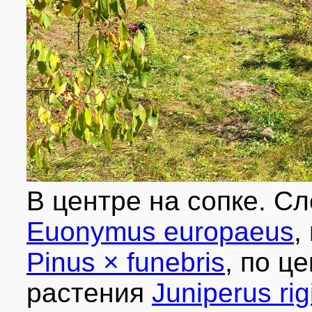
В центре на сопке. С
Euonymus europaeus
,
Pinus × funebris
, по ц
растения
Juniperus rig