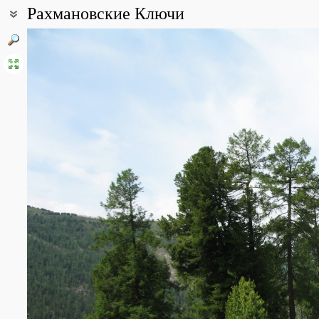
Рахмановские Ключи
Coordinates:
49° 32′ 03″ N, 86° 30′ 50″ E (view at maps of
Google
,
OpenStreetMa
All photos
(10)
Photos of plants & lichens
(115)