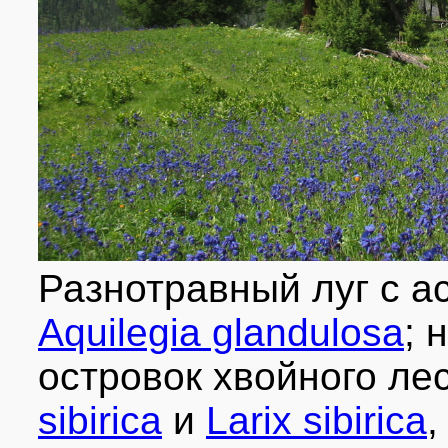
Разнотравный луг с а
Aquilegia glandulosa
; 
островок хвойного ле
sibirica
и
Larix sibirica
,