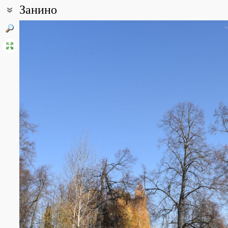
Занино
Coordinates:
58° 37′ 52.59″ N, 42° 25′ 42.01″ E (view at maps of
Google
,
OpenStr
Point description:
В деревне Занино живет два человека.
Когда-то здесь стояла усадьба, от которой сохранился лишь ст
Федор Иванович Катенин - родной дед поэта Павла Катенина.
All photos
(5)