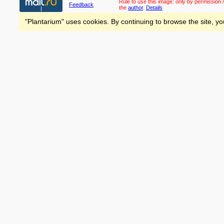
Rule to use this image:
only by permission /
Feedback
the
author
.
Details
"Plantarium" uses cookies. By continuing to browse the site, yo