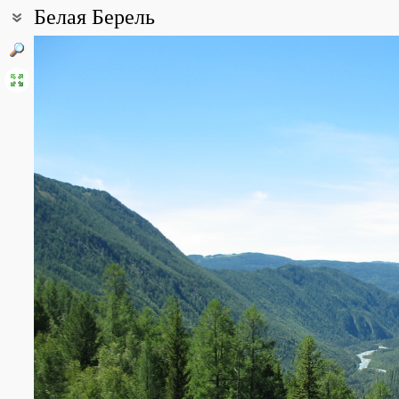
Белая Берель
Coordinates:
49° 26′ 32.86″ N, 86° 22′ 02.71″ E (view at maps of
Google
,
OpenStr
All photos
(4)
Photos of plants & lichens
(19)